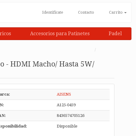
Identifícate
Contacto
Carrito
ricos
Accesorios para Patinetes
Padel
ho - HDMI Macho/ Hasta 5W/
arca:
AISENS
N:
A125-0459
AN:
8436574705126
sponibilidad:
Disponible