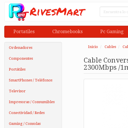
Portatiles
Chromebooks
Pc Gaming
Inicio
Cables
Ca
Ordenadores
Componentes
Cable Conver
2300Mbps /1m
Portátiles
SmartPhones / Teléfonos
Televisor
Impresoras / Consumibles
Conectividad / Redes
Gaming / Consolas