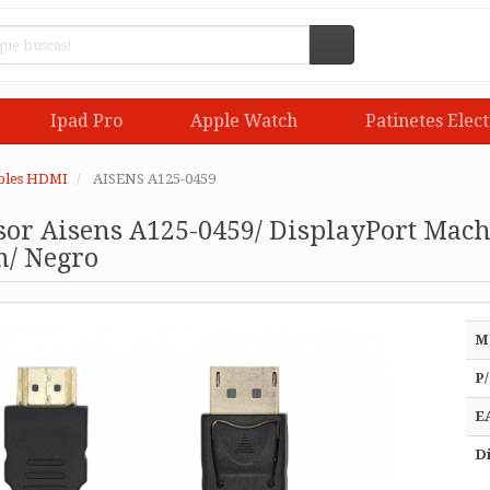
Ipad Pro
Apple Watch
Patinetes Elect
bles HDMI
AISENS A125-0459
sor Aisens A125-0459/ DisplayPort Mac
/ Negro
M
P/
E
Di