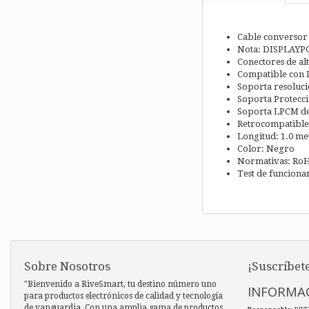
Cable conversor
Nota: DISPLAYPO
Conectores de al
Compatible con 
Soporta resoluc
Soporta Protecci
Soporta LPCM de
Retrocompatible 
Longitud: 1.0 me
Color: Negro
Normativas: Ro
Test de funciona
Sobre Nosotros
¡Suscríbete
"Bienvenido a RiveSmart, tu destino número uno
INFORMAC
para productos electrónicos de calidad y tecnología
de vanguardia. Con una amplia gama de productos