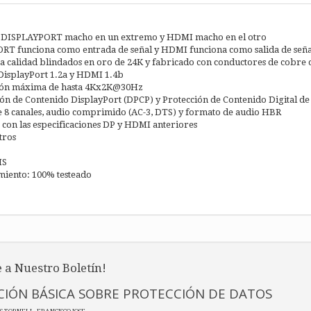
 DISPLAYPORT macho en un extremo y HDMI macho en el otro
RT funciona como entrada de señal y HDMI funciona como salida de seña
ta calidad blindados en oro de 24K y fabricado con conductores de cobre d
DisplayPort 1.2a y HDMI 1.4b
ión máxima de hasta 4Kx2K@30Hz
ón de Contenido DisplayPort (DPCP) y Protección de Contenido Digital d
 8 canales, audio comprimido (AC-3, DTS) y formato de audio HBR
con las especificaciones DP y HDMI anteriores
tros
HS
miento: 100% testeado
 a Nuestro Boletín!
IÓN BÁSICA SOBRE PROTECCIÓN DE DATOS