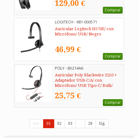
129,00 €
Comprar
LOGITECH - 981-000571
Auricular Logitech H570E/ con
Micrófono/ USB/ Negro
46,99 €
Comprar
POLY - 8X214A6
Auricular Poly Blackwire 3210 +
Adaptador USB-C/A/ con
Micrófono/ USB Tipo-C/ Bulk/
Negro
25,75 €
Comprar
Ant.
01
02
03
...
28
Sig.