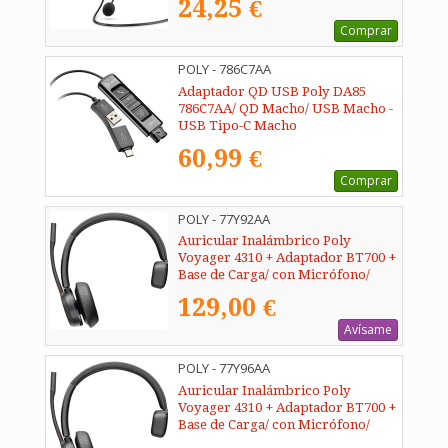
24,25 €
Comprar
POLY - 786C7AA
Adaptador QD USB Poly DA85
786C7AA/ QD Macho/ USB Macho -
USB Tipo-C Macho
60,99 €
Comprar
POLY - 77Y92AA
Auricular Inalámbrico Poly
Voyager 4310 + Adaptador BT700 +
Base de Carga/ con Micrófono/
Bluetooth/ Negro
129,00 €
Avísame
POLY - 77Y96AA
Auricular Inalámbrico Poly
Voyager 4310 + Adaptador BT700 +
Base de Carga/ con Micrófono/
Bluetooth/ Negro