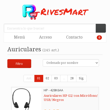
Menú
Acceso
Contacto
0
Auriculares
(245 art.)
Filtro
Ant.
01
02
03
...
28
Sig.
HP - 428K6AA
Auriculares HP G2/ con Micrófono/
USB/ Negros