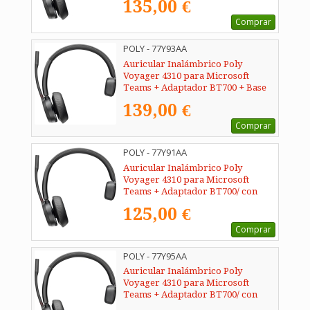
135,00 €
Comprar
POLY - 77Y93AA
Auricular Inalámbrico Poly
Voyager 4310 para Microsoft
Teams + Adaptador BT700 + Base
de Carga/ con Micrófono/
139,00 €
Bluetooth/ Negro
Comprar
POLY - 77Y91AA
Auricular Inalámbrico Poly
Voyager 4310 para Microsoft
Teams + Adaptador BT700/ con
Micrófono/ Bluetooth/ Negro
125,00 €
Comprar
POLY - 77Y95AA
Auricular Inalámbrico Poly
Voyager 4310 para Microsoft
Teams + Adaptador BT700/ con
Micrófono/ Bluetooth/ Negro