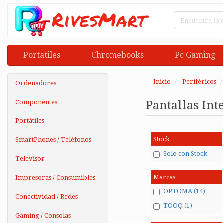
Portatiles
Chromebooks
Pc Gaming
Inicio
Periféricos
Ordenadores
Componentes
Pantallas Int
Portátiles
Stock
SmartPhones / Teléfonos
Solo con Stock
Televisor
Marcas
Impresoras / Consumibles
OPTOMA (14)
Conectividad / Redes
TOOQ (1)
Gaming / Consolas