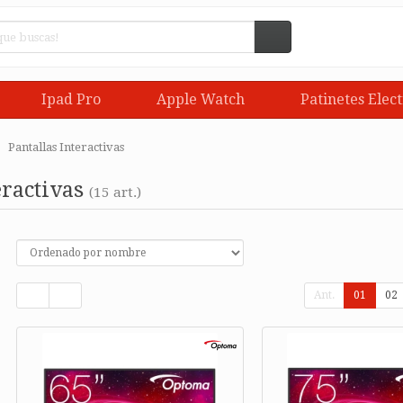
Ipad Pro
Apple Watch
Patinetes Elect
Pantallas Interactivas
eractivas
(15 art.)
Ant.
01
02