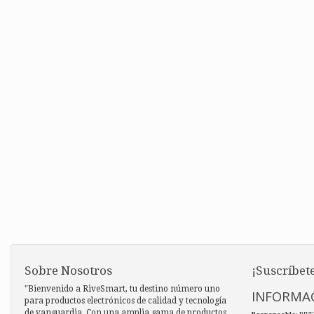
Sobre Nosotros
¡Suscríbete
"Bienvenido a RiveSmart, tu destino número uno
INFORMAC
para productos electrónicos de calidad y tecnología
de vanguardia. Con una amplia gama de productos