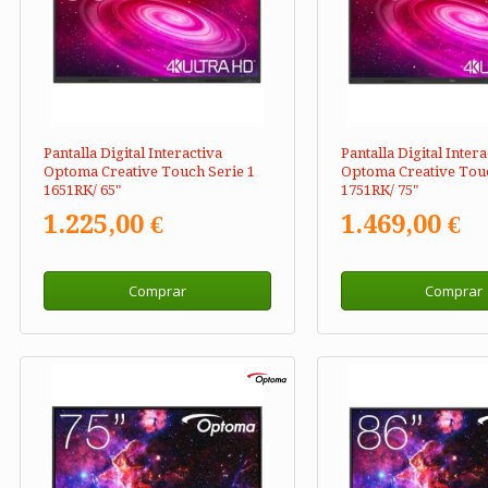
Pantalla Digital Interactiva
Pantalla Digital Intera
Optoma Creative Touch Serie 1
Optoma Creative Touc
1651RK/ 65"
1751RK/ 75"
1.225,00 €
1.469,00 €
Comprar
Comprar