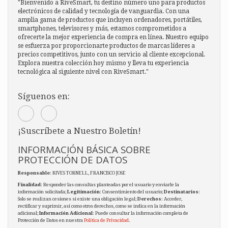
"Bienvenido a RiveSmart, tu destino número uno para productos
electrónicos de calidad y tecnología de vanguardia. Con una
amplia gama de productos que incluyen ordenadores, portátiles,
smartphones, televisores y más, estamos comprometidos a
ofrecerte la mejor experiencia de compra en línea. Nuestro equipo
se esfuerza por proporcionarte productos de marcas líderes a
precios competitivos, junto con un servicio al cliente excepcional.
Explora nuestra colección hoy mismo y lleva tu experiencia
tecnológica al siguiente nivel con RiveSmart."
Síguenos en:
¡Suscríbete a Nuestro Boletín!
INFORMACIÓN BÁSICA SOBRE
PROTECCIÓN DE DATOS
Responsable
: RIVES TORNELL, FRANCISCO JOSE
Finalidad
: Responder las consultas planteadas por el usuario y enviarle la
información solicitada;
Legitimación
: Consentimiento del usuario;
Destinatarios
:
Solo se realizan cesiones si existe una obligación legal;
Derechos
: Acceder,
rectificar y suprimir, así como otros derechos, como se indica en la información
adicional;
Información Adicional
: Puede consultar la información completa de
Protección de Datos en nuestra
Política de Privacidad
.