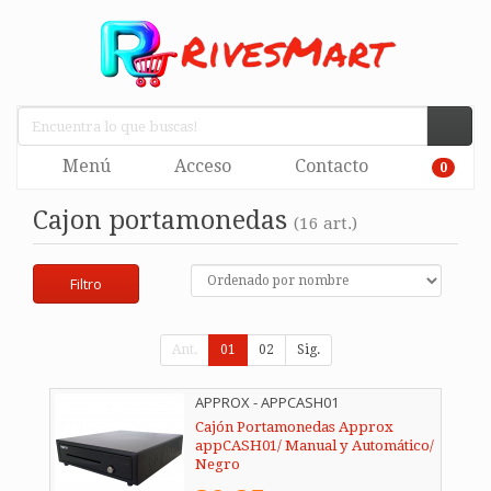
Menú
Acceso
Contacto
0
Cajon portamonedas
(16 art.)
Filtro
Ant.
01
02
Sig.
APPROX - APPCASH01
Cajón Portamonedas Approx
appCASH01/ Manual y Automático/
Negro