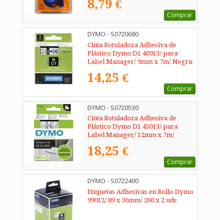
8,79 €
Comprar
DYMO - S0720680
Cinta Rotuladora Adhesiva de
Plástico Dymo D1 40913/ para
Label Manager/ 9mm x 7m/ Negra-
Blanca
14,25 €
Comprar
DYMO - S0720530
Cinta Rotuladora Adhesiva de
Plástico Dymo D1 45013/ para
Label Manager/ 12mm x 7m/
Negra-Blanca
18,25 €
Comprar
DYMO - S0722400
Etiquetas Adhesivas en Rollo Dymo
99012/ 89 x 36mm/ 260 x 2 uds