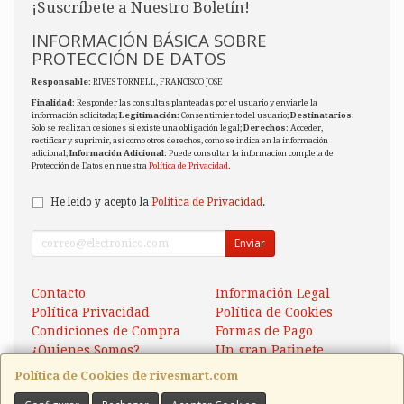
¡Suscríbete a Nuestro Boletín!
INFORMACIÓN BÁSICA SOBRE
PROTECCIÓN DE DATOS
Responsable
: RIVES TORNELL, FRANCISCO JOSE
Finalidad
: Responder las consultas planteadas por el usuario y enviarle la
información solicitada;
Legitimación
: Consentimiento del usuario;
Destinatarios
:
Solo se realizan cesiones si existe una obligación legal;
Derechos
: Acceder,
rectificar y suprimir, así como otros derechos, como se indica en la información
adicional;
Información Adicional
: Puede consultar la información completa de
Protección de Datos en nuestra
Política de Privacidad
.
He leído y acepto la
Política de Privacidad
.
Enviar
Contacto
Información Legal
Política Privacidad
Política de Cookies
Condiciones de Compra
Formas de Pago
¿Quienes Somos?
Un gran Patinete
Eléctrico Xaomi Scooter 5
Política de Cookies de rivesmart.com