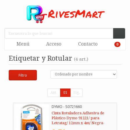
Menú
Acceso
Contacto
0
Etiquetar y Rotular
(4 art.)
Filtro
Ant.
01
Sig.
DYMO - S0721660
Cinta Rotuladora Adhesiva de
Plástico Dymo 91221/ para
Letratag/ 12mm x 4m/ Negra-
Blanca