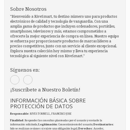
Sobre Nosotros
"Bienvenido a RiveSmart, tu destino número uno para productos
electrónicos de calidad y tecnología de vanguardia. Con una
amplia gama de productos que incluyen ordenadores, portátiles,
smartphones, televisores y más, estamos comprometidos a
ofrecerte la mejor experiencia de compra en línea. Nuestro equipo
se esfuerza por proporcionarte productos de marcas líderes a
precios competitivos, junto con un servicio al cliente excepcional.
Explora nuestra colección hoy mismo y lleva tu experiencia
tecnológica al siguiente nivel con RiveSmart."
Síguenos en:
¡Suscríbete a Nuestro Boletín!
INFORMACIÓN BÁSICA SOBRE
PROTECCIÓN DE DATOS
Responsable
: RIVES TORNELL, FRANCISCO JOSE
Finalidad
: Responder las consultas planteadas por el usuario y enviarle la
información solicitada;
Legitimación
: Consentimiento del usuario;
Destinatarios
:
Solo se realizan cesiones si existe una obligación legal;
Derechos
: Acceder,