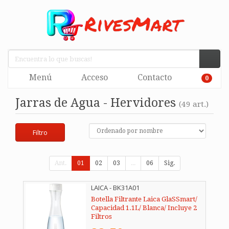
Menú
Acceso
Contacto
0
Jarras de Agua - Hervidores
(49 art.)
Filtro
Ant.
01
02
03
...
06
Sig.
LAICA - BK31A01
Botella Filtrante Laica GlaSSmart/
Capacidad 1.1L/ Blanca/ Incluye 2
Filtros