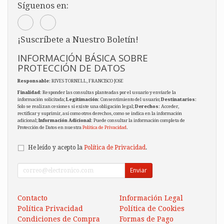
Síguenos en:
¡Suscríbete a Nuestro Boletín!
INFORMACIÓN BÁSICA SOBRE
PROTECCIÓN DE DATOS
Responsable
: RIVES TORNELL, FRANCISCO JOSE
Finalidad
: Responder las consultas planteadas por el usuario y enviarle la
información solicitada;
Legitimación
: Consentimiento del usuario;
Destinatarios
:
Solo se realizan cesiones si existe una obligación legal;
Derechos
: Acceder,
rectificar y suprimir, así como otros derechos, como se indica en la información
adicional;
Información Adicional
: Puede consultar la información completa de
Protección de Datos en nuestra
Política de Privacidad
.
He leído y acepto la
Política de Privacidad
.
Enviar
Contacto
Información Legal
Política Privacidad
Política de Cookies
Condiciones de Compra
Formas de Pago