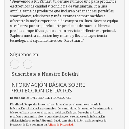
"Bienvenido a RiveSmart, tu destino número uno para productos
electrónicos de calidad y tecnología de vanguardia. Con una
amplia gama de productos que incluyen ordenadores, portátiles,
smartphones, televisores y más, estamos comprometidos a
ofrecerte la mejor experiencia de compra en línea. Nuestro equipo
se esfuerza por proporcionarte productos de marcas líderes a
precios competitivos, junto con un servicio al cliente excepcional.
Explora nuestra colección hoy mismo y lleva tu experiencia
tecnológica al siguiente nivel con RiveSmart."
Síguenos en:
¡Suscríbete a Nuestro Boletín!
INFORMACIÓN BÁSICA SOBRE
PROTECCIÓN DE DATOS
Responsable
: RIVES TORNELL, FRANCISCO JOSE
Finalidad
: Responder las consultas planteadas por el usuario y enviarle la
información solicitada;
Legitimación
: Consentimiento del usuario;
Destinatarios
:
Solo se realizan cesiones si existe una obligación legal;
Derechos
: Acceder,
rectificar y suprimir, así como otros derechos, como se indica en la información
adicional;
Información Adicional
: Puede consultar la información completa de
Protección de Datos en nuestra
Política de Privacidad
.