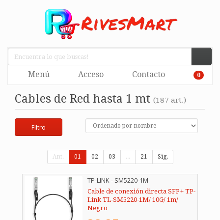
Menú
Acceso
Contacto
0
Cables de Red hasta 1 mt
(187 art.)
Filtro
Ant.
01
02
03
...
21
Sig.
TP-LINK - SM5220-1M
Cable de conexión directa SFP+ TP-
Link TL-SM5220-1M/ 10G/ 1m/
Negro