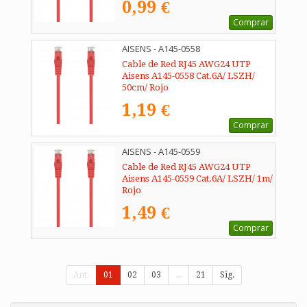
0,99 €
Comprar
AISENS - A145-0558
Cable de Red RJ45 AWG24 UTP
Aisens A145-0558 Cat.6A/ LSZH/
50cm/ Rojo
1,19 €
Comprar
AISENS - A145-0559
Cable de Red RJ45 AWG24 UTP
Aisens A145-0559 Cat.6A/ LSZH/ 1m/
Rojo
1,49 €
Comprar
Ant.
01
02
03
...
21
Sig.