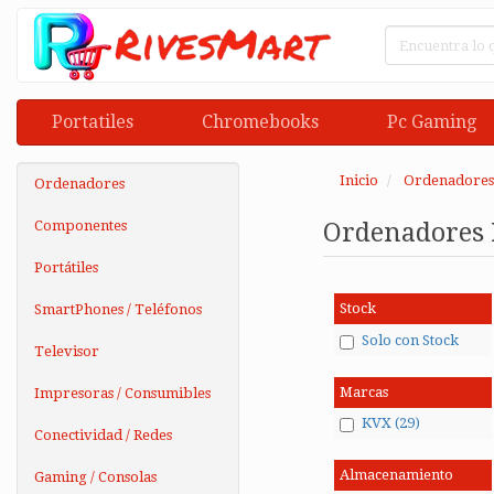
Portatiles
Chromebooks
Pc Gaming
Inicio
Ordenadores
Ordenadores
Componentes
Ordenadores
Portátiles
Stock
SmartPhones / Teléfonos
Solo con Stock
Televisor
Marcas
Impresoras / Consumibles
KVX (29)
Conectividad / Redes
Almacenamiento
Gaming / Consolas