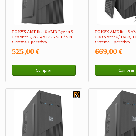
PC KVX AMDline 6 AMD Ryzen 5
PC KVX AMDline 6 A
Pro 5655G/ 8GB/ 512GB SSD/ Sin
PRO 5-5655G/ 16GB/ 1
Sistema Operativo
Sistema Operativo
525,00 €
669,00 €
Comprar
Comprar