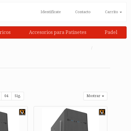
Identifícate
Contacto
Carrito
ricos
Accesorios para Patinetes
Padel
04
Sig.
Mostrar