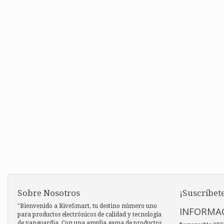
Sobre Nosotros
¡Suscríbete
"Bienvenido a RiveSmart, tu destino número uno
INFORMAC
para productos electrónicos de calidad y tecnología
de vanguardia. Con una amplia gama de productos