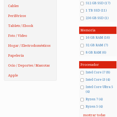
512 GB SSD (17)
Cables
1 TB SSD (11)
Periféricos
256 GB SSD (1)
Tablets / Ebook
Memoria
Foto / Video
16 GB RAM (16)
32 GB RAM (7)
Hogar / Electrodomésticos
8 GB RAM (6)
Papelería
Procesador
Ocio / Deportes / Mascotas
Intel Core i7 (8)
Apple
Intel Core i3 (4)
Intel Core Ultra 5
(4)
Ryzen 7 (4)
Ryzen 5 (4)
mostrar todas