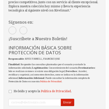
precios competitivos, junto con un servicio al cliente excepcional.
Explora nuestra colección hoy mismo y lleva tu experiencia
tecnológica al siguiente nivel con RiveSmart."
Síguenos en:
¡Suscríbete a Nuestro Boletín!
INFORMACIÓN BÁSICA SOBRE
PROTECCIÓN DE DATOS
Responsable
: RIVES TORNELL, FRANCISCO JOSE
Finalidad
: Responder las consultas planteadas por el usuario y enviarle la
información solicitada;
Legitimación
: Consentimiento del usuario;
Destinatarios
:
Solo se realizan cesiones si existe una obligación legal;
Derechos
: Acceder,
rectificar y suprimir, así como otros derechos, como se indica en la información
adicional;
Información Adicional
: Puede consultar la información completa de
Protección de Datos en nuestra
Política de Privacidad
.
He leído y acepto la
Política de Privacidad
.
Enviar