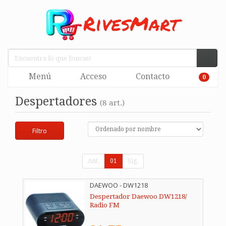
Menú
Acceso
Contacto
0
Despertadores
(8 art.)
Filtro
Ant.
01
Sig.
DAEWOO - DW1218
Despertador Daewoo DW1218/
Radio FM