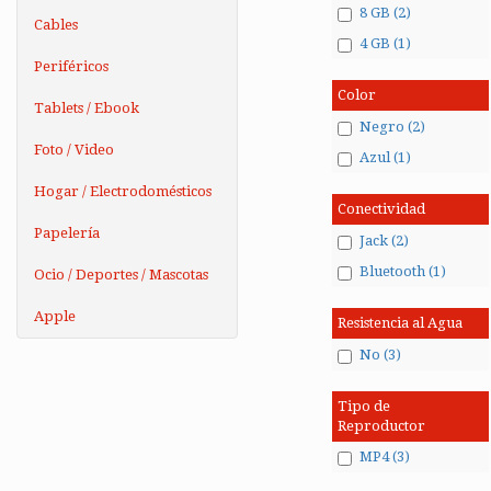
8 GB (2)
Cables
4 GB (1)
Periféricos
Color
Tablets / Ebook
Negro (2)
Foto / Video
Azul (1)
Hogar / Electrodomésticos
Conectividad
Papelería
Jack (2)
Bluetooth (1)
Ocio / Deportes / Mascotas
Apple
Resistencia al Agua
No (3)
Tipo de
Reproductor
MP4 (3)