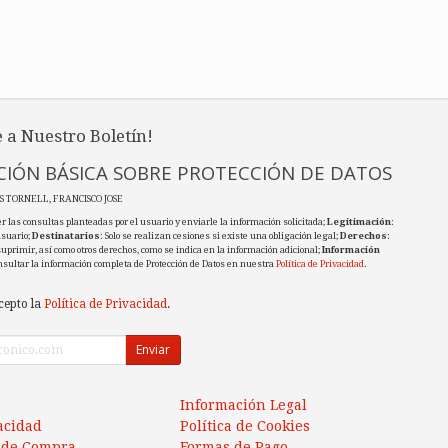
 a Nuestro Boletín!
IÓN BÁSICA SOBRE PROTECCIÓN DE DATOS
ES TORNELL, FRANCISCO JOSE
r las consultas planteadas por el usuario y enviarle la información solicitada;
Legitimación
:
usuario;
Destinatarios
: Solo se realizan cesiones si existe una obligación legal;
Derechos
:
 suprimir, así como otros derechos, como se indica en la información adicional;
Información
nsultar la información completa de Protección de Datos en nuestra
Política de Privacidad
.
cepto la
Política de Privacidad
.
Enviar
Información Legal
vacidad
Política de Cookies
 de Compra
Formas de Pago