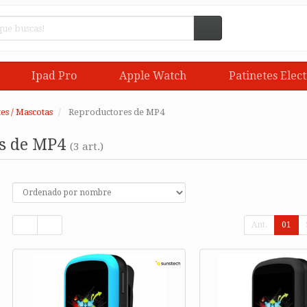
Ipad Pro
Apple Watch
Patinetes Elect
es / Mascotas
Reproductores de MP4
s de MP4
(3 art.)
Ant.
01