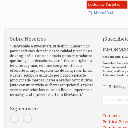
Lector de Tarjetas
MicroSD (3)
Sobre Nosotros
¡Suscríbete
"Bienvenido a RiveSmart, tu destino número uno
INFORMAC
para productos electrónicos de calidad y tecnología
de vanguardia. Con una amplia gama de productos
Responsable
: RIV
que incluyen ordenadores, portátiles, smartphones,
Finalidad
: Responde
televisores y más, estamos comprometidos a
Consentimiento del 
ofrecerte la mejor experiencia de compra en línea.
Acceder, rectificar y
Nuestro equipo se esfuerza por proporcionarte
Adicional
: Puede co
productos de marcas líderes a precios competitivos,
junto con un servicio al cliente excepcional. Explora
He leído y a
nuestra colección hoy mismo y lleva tu experiencia
tecnológica al siguiente nivel con RiveSmart."
Síguenos en:
Contacto
Política Pri
Condiciones