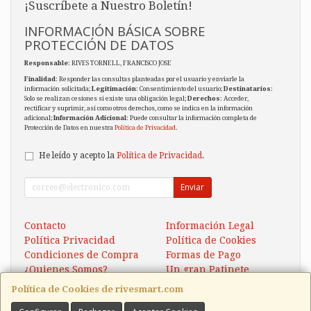
¡Suscríbete a Nuestro Boletín!
INFORMACIÓN BÁSICA SOBRE
PROTECCIÓN DE DATOS
Responsable
: RIVES TORNELL, FRANCISCO JOSE
Finalidad
: Responder las consultas planteadas por el usuario y enviarle la
información solicitada;
Legitimación
: Consentimiento del usuario;
Destinatarios
:
Solo se realizan cesiones si existe una obligación legal;
Derechos
: Acceder,
rectificar y suprimir, así como otros derechos, como se indica en la información
adicional;
Información Adicional
: Puede consultar la información completa de
Protección de Datos en nuestra
Política de Privacidad
.
He leído y acepto la
Política de Privacidad
.
Enviar
Contacto
Información Legal
Política Privacidad
Política de Cookies
Condiciones de Compra
Formas de Pago
¿Quienes Somos?
Un gran Patinete
Eléctrico Xaomi Scooter 5
Política de Cookies de rivesmart.com