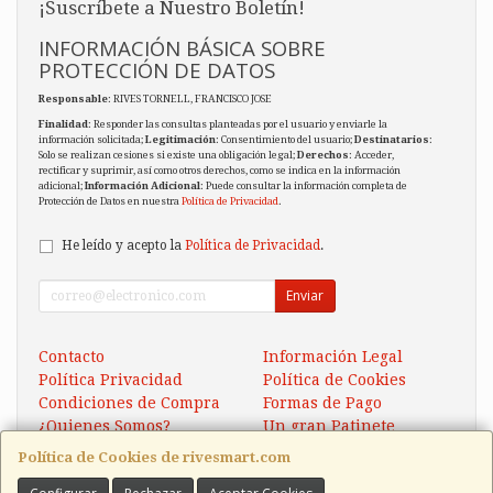
¡Suscríbete a Nuestro Boletín!
INFORMACIÓN BÁSICA SOBRE
PROTECCIÓN DE DATOS
Responsable
: RIVES TORNELL, FRANCISCO JOSE
Finalidad
: Responder las consultas planteadas por el usuario y enviarle la
información solicitada;
Legitimación
: Consentimiento del usuario;
Destinatarios
:
Solo se realizan cesiones si existe una obligación legal;
Derechos
: Acceder,
rectificar y suprimir, así como otros derechos, como se indica en la información
adicional;
Información Adicional
: Puede consultar la información completa de
Protección de Datos en nuestra
Política de Privacidad
.
He leído y acepto la
Política de Privacidad
.
Enviar
Contacto
Información Legal
Política Privacidad
Política de Cookies
Condiciones de Compra
Formas de Pago
¿Quienes Somos?
Un gran Patinete
Eléctrico Xaomi Scooter 5
Política de Cookies de rivesmart.com