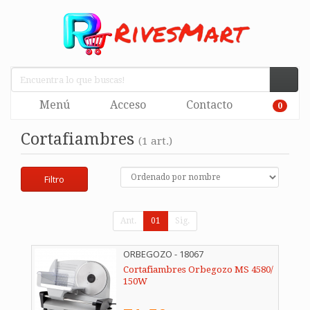
Menú
Acceso
Contacto
0
Cortafiambres
(1 art.)
Filtro
Ant.
01
Sig.
ORBEGOZO - 18067
Cortafiambres Orbegozo MS 4580/
150W