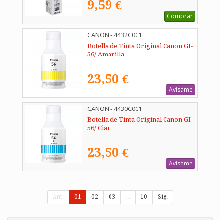
9,59 €
Comprar
CANON - 4432C001
Botella de Tinta Original Canon GI-
56/ Amarilla
23,50 €
Avísame
CANON - 4430C001
Botella de Tinta Original Canon GI-
56/ Cian
23,50 €
Avísame
Ant.
01
02
03
...
10
Sig.