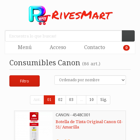
Menú
Acceso
Contacto
0
Consumibles Canon
(86 art.)
Filtro
Ant.
01
02
03
...
10
Sig.
CANON - 4548C001
Botella de Tinta Original Canon GI-
51/ Amarilla