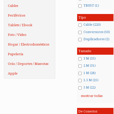
TRUST (1)
Cables
Periféricos
Tipo
Cable (220)
Tablets / Ebook
Conversores (50)
Foto / Video
Duplicadores (2)
Hogar / Electrodomésticos
Tamaño
Papelería
3 M (35)
Ocio / Deportes / Mascotas
2 M (31)
1 M (28)
Apple
1.5 M (25)
5 M (22)
mostrar todas
De Conector