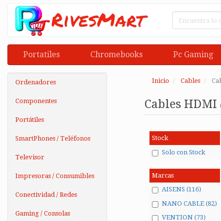
Portatiles
Chromebooks
Pc Gaming
Inicio
Cables
Ca
Ordenadores
Componentes
Cables HDMI
Portátiles
Stock
SmartPhones / Teléfonos
Solo con Stock
Televisor
Marcas
Impresoras / Consumibles
AISENS (116)
Conectividad / Redes
NANO CABLE (82)
Gaming / Consolas
VENTION (73)