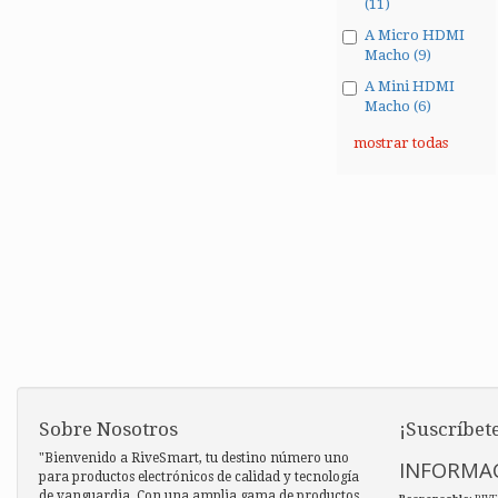
(11)
A Micro HDMI
Macho (9)
A Mini HDMI
Macho (6)
mostrar todas
Sobre Nosotros
¡Suscríbete
"Bienvenido a RiveSmart, tu destino número uno
INFORMAC
para productos electrónicos de calidad y tecnología
de vanguardia. Con una amplia gama de productos