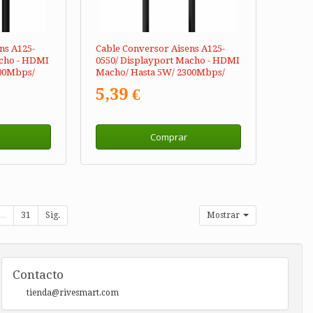
ns A125-
Cable Conversor Aisens A125-
acho - HDMI
0550/ Displayport Macho - HDMI
00Mbps/
Macho/ Hasta 5W/ 2300Mbps/
50cm/ Negro
5,39 €
Comprar
...
31
Sig.
Mostrar
Contacto
tienda@rivesmart.com