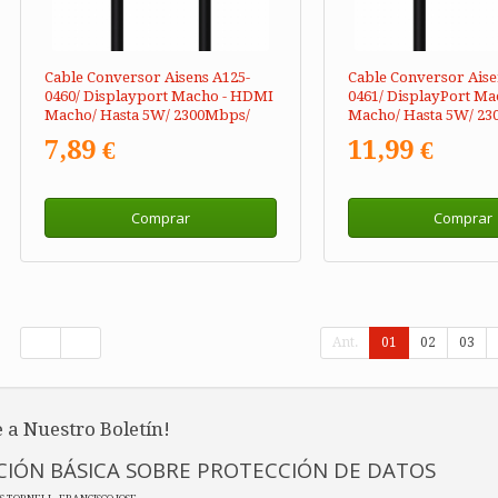
Cable Conversor Aisens A125-
Cable Conversor Aise
0460/ Displayport Macho - HDMI
0461/ DisplayPort M
Macho/ Hasta 5W/ 2300Mbps/
Macho/ Hasta 5W/ 23
3m/ Negro
5m/ Negro
7,89 €
11,99 €
Comprar
Comprar
Ant.
01
02
03
 a Nuestro Boletín!
IÓN BÁSICA SOBRE PROTECCIÓN DE DATOS