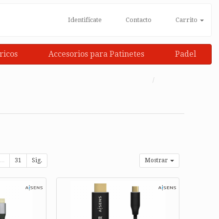
Identifícate
Contacto
Carrito
ricos
Accesorios para Patinetes
Padel
...
31
Sig.
Mostrar