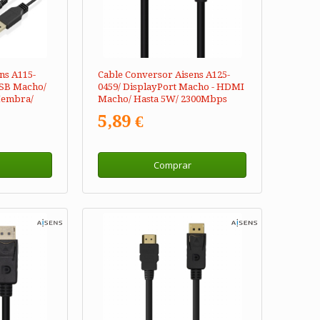
ns A115-
Cable Conversor Aisens A125-
USB Macho/
0459/ DisplayPort Macho - HDMI
Hembra/
Macho/ Hasta 5W/ 2300Mbps
/1m/ Negro
5,89 €
Comprar