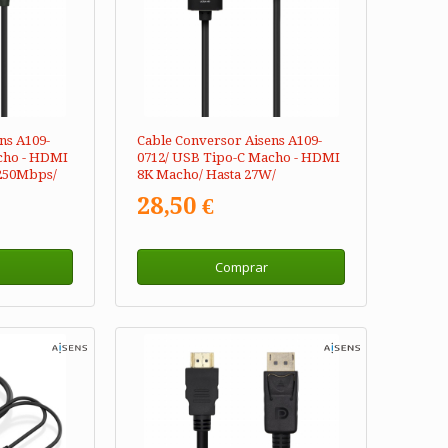
ns A109-
Cable Conversor Aisens A109-
cho - HDMI
0712/ USB Tipo-C Macho - HDMI
250Mbps/
8K Macho/ Hasta 27W/
6000Mbps/ 2m/ Negro
28,50 €
Comprar