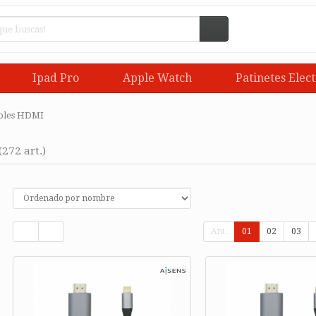
Ipad Pro
Apple Watch
Patinetes Elect
bles HDMI
(272 art.)
Ant.
01
02
03