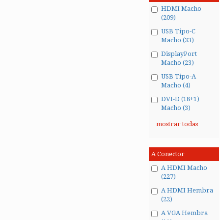
HDMI Macho
(209)
USB Tipo-C
Macho (33)
DisplayPort
Macho (23)
USB Tipo-A
Macho (4)
DVI-D (18+1)
Macho (3)
mostrar todas
A Conector
A HDMI Macho
(227)
A HDMI Hembra
(22)
A VGA Hembra