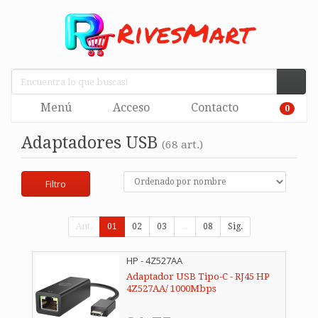
Menú
Acceso
Contacto
0
Adaptadores USB
(68 art.)
Filtro
Ant.
01
02
03
...
08
Sig.
HP - 4Z527AA
Adaptador USB Tipo-C - RJ45 HP
4Z527AA/ 1000Mbps