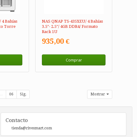
 4 Bahías
NAS QNAP TS-435XEU/ 4 Bahías
ato Torre
3.5"- 2.5"/ 4GB DDR4/ Formato
Rack 1U
935,00 €
Comprar
...
06
Sig.
Mostrar
Contacto
tienda@rivesmart.com