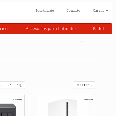
Identifícate
Contacto
Carrito
ricos
Accesorios para Patinetes
Padel
...
06
Sig.
Mostrar