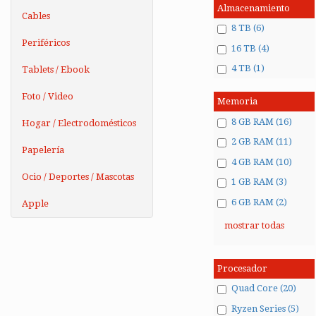
Almacenamiento
Cables
8 TB (6)
Periféricos
16 TB (4)
4 TB (1)
Tablets / Ebook
Foto / Video
Memoria
8 GB RAM (16)
Hogar / Electrodomésticos
2 GB RAM (11)
Papelería
4 GB RAM (10)
Ocio / Deportes / Mascotas
1 GB RAM (3)
6 GB RAM (2)
Apple
mostrar todas
Procesador
Quad Core (20)
Ryzen Series (5)