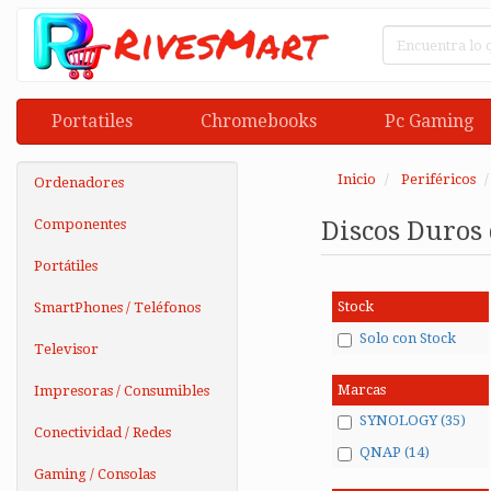
Portatiles
Chromebooks
Pc Gaming
Inicio
Periféricos
Ordenadores
Componentes
Discos Duros 
Portátiles
Stock
SmartPhones / Teléfonos
Solo con Stock
Televisor
Marcas
Impresoras / Consumibles
SYNOLOGY (35)
Conectividad / Redes
QNAP (14)
Gaming / Consolas