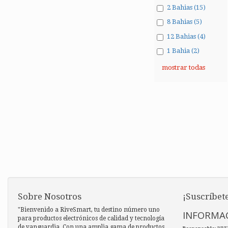
2 Bahias (15)
8 Bahias (5)
12 Bahias (4)
1 Bahia (2)
mostrar todas
Sobre Nosotros
¡Suscríbete
"Bienvenido a RiveSmart, tu destino número uno
INFORMAC
para productos electrónicos de calidad y tecnología
de vanguardia. Con una amplia gama de productos