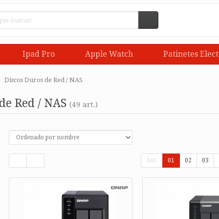
Ipad Pro
Apple Watch
Patinetes Elect
Discos Duros de Red / NAS
de Red / NAS
(49 art.)
Ant.
01
02
03