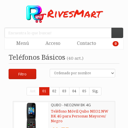
Menú
Acceso
Contacto
0
Teléfonos Básicos
(40 art.)
Filtro
Ant.
01
02
03
04
05
Sig.
QUBO - NEO2NW BK 4G
Teléfono Móvil Qubo NEO2 NW
BK 4G para Personas Mayores/
Negro