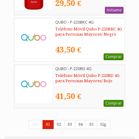
29,50 €
Avísame
QUBO - P-220BKC 4G
Teléfono Móvil Qubo P-220BKC 4G
para Personas Mayores/ Negro
43,50 €
Comprar
QUBO - P-220RD 4G
Teléfono Móvil Qubo P-220RD 4G
para Personas Mayores/ Rojo
41,50 €
Comprar
Ant.
01
02
03
04
05
Sig.