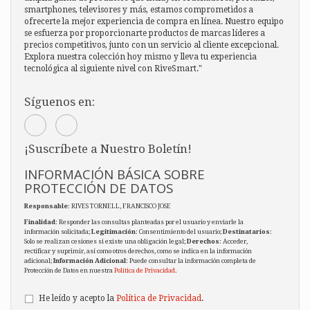
smartphones, televisores y más, estamos comprometidos a
ofrecerte la mejor experiencia de compra en línea. Nuestro equipo
se esfuerza por proporcionarte productos de marcas líderes a
precios competitivos, junto con un servicio al cliente excepcional.
Explora nuestra colección hoy mismo y lleva tu experiencia
tecnológica al siguiente nivel con RiveSmart."
Síguenos en:
¡Suscríbete a Nuestro Boletín!
INFORMACIÓN BÁSICA SOBRE
PROTECCIÓN DE DATOS
Responsable
: RIVES TORNELL, FRANCISCO JOSE
Finalidad
: Responder las consultas planteadas por el usuario y enviarle la
información solicitada;
Legitimación
: Consentimiento del usuario;
Destinatarios
:
Solo se realizan cesiones si existe una obligación legal;
Derechos
: Acceder,
rectificar y suprimir, así como otros derechos, como se indica en la información
adicional;
Información Adicional
: Puede consultar la información completa de
Protección de Datos en nuestra
Política de Privacidad
.
He leído y acepto la
Política de Privacidad
.