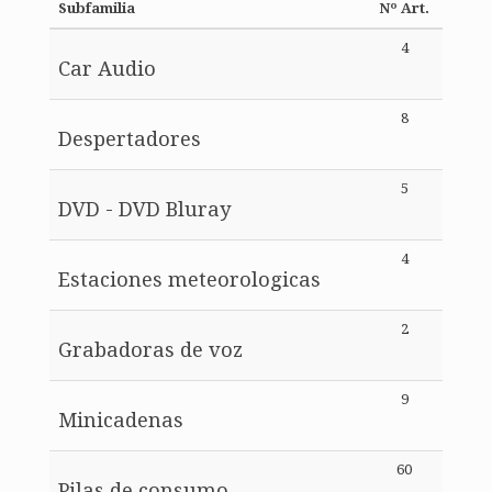
Subfamilia
Nº Art.
4
Car Audio
8
Despertadores
5
DVD - DVD Bluray
4
Estaciones meteorologicas
2
Grabadoras de voz
9
Minicadenas
60
Pilas de consumo