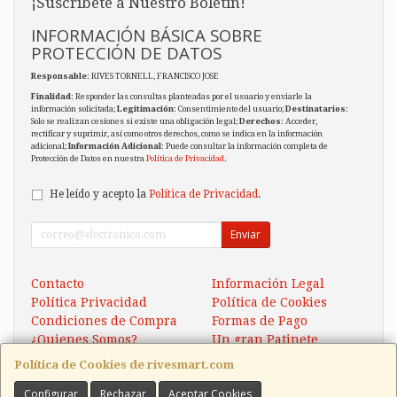
¡Suscríbete a Nuestro Boletín!
INFORMACIÓN BÁSICA SOBRE
PROTECCIÓN DE DATOS
Responsable
: RIVES TORNELL, FRANCISCO JOSE
Finalidad
: Responder las consultas planteadas por el usuario y enviarle la
información solicitada;
Legitimación
: Consentimiento del usuario;
Destinatarios
:
Solo se realizan cesiones si existe una obligación legal;
Derechos
: Acceder,
rectificar y suprimir, así como otros derechos, como se indica en la información
adicional;
Información Adicional
: Puede consultar la información completa de
Protección de Datos en nuestra
Política de Privacidad
.
He leído y acepto la
Política de Privacidad
.
Enviar
Contacto
Información Legal
Política Privacidad
Política de Cookies
Condiciones de Compra
Formas de Pago
¿Quienes Somos?
Un gran Patinete
Eléctrico Xaomi Scooter 5
Política de Cookies de rivesmart.com
Configurar
Rechazar
Aceptar Cookies