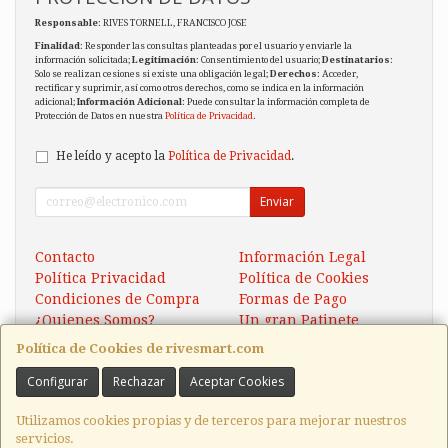
Responsable
: RIVES TORNELL, FRANCISCO JOSE
Finalidad
: Responder las consultas planteadas por el usuario y enviarle la
información solicitada;
Legitimación
: Consentimiento del usuario;
Destinatarios
:
Solo se realizan cesiones si existe una obligación legal;
Derechos
: Acceder,
rectificar y suprimir, así como otros derechos, como se indica en la información
adicional;
Información Adicional
: Puede consultar la información completa de
Protección de Datos en nuestra
Política de Privacidad
.
He leído y acepto la
Política de Privacidad
.
Enviar
Contacto
Información Legal
Política Privacidad
Política de Cookies
Condiciones de Compra
Formas de Pago
¿Quienes Somos?
Un gran Patinete
Eléctrico Xaomi Scooter 5
Política de Cookies de rivesmart.com
Configurar
Rechazar
Aceptar Cookies
Contacto
tienda@rivesmart.com
Utilizamos cookies propias y de terceros para mejorar nuestros
servicios.