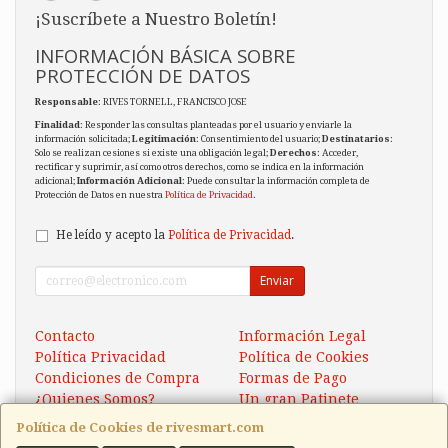
¡Suscríbete a Nuestro Boletín!
INFORMACIÓN BÁSICA SOBRE
PROTECCIÓN DE DATOS
Responsable
: RIVES TORNELL, FRANCISCO JOSE
Finalidad
: Responder las consultas planteadas por el usuario y enviarle la
información solicitada;
Legitimación
: Consentimiento del usuario;
Destinatarios
:
Solo se realizan cesiones si existe una obligación legal;
Derechos
: Acceder,
rectificar y suprimir, así como otros derechos, como se indica en la información
adicional;
Información Adicional
: Puede consultar la información completa de
Protección de Datos en nuestra
Política de Privacidad
.
He leído y acepto la
Política de Privacidad
.
Enviar
Contacto
Información Legal
Política Privacidad
Política de Cookies
Condiciones de Compra
Formas de Pago
¿Quienes Somos?
Un gran Patinete
Eléctrico Xaomi Scooter 5
Política de Cookies de rivesmart.com