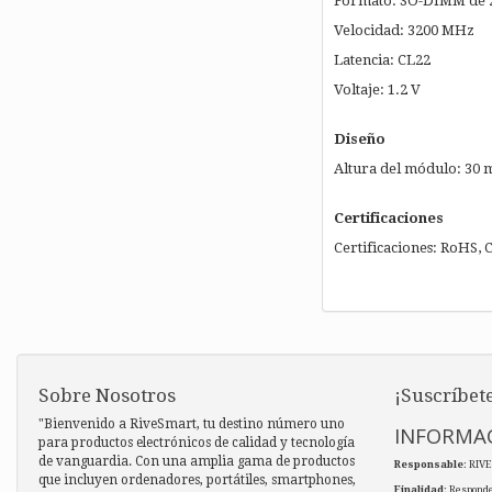
Formato: SO-DIMM de 2
Velocidad: 3200 MHz
Latencia: CL22
Voltaje: 1.2 V
Diseño
Altura del módulo: 30
Certificaciones
Certificaciones: RoHS, 
Sobre Nosotros
¡Suscríbete
"Bienvenido a RiveSmart, tu destino número uno
INFORMAC
para productos electrónicos de calidad y tecnología
de vanguardia. Con una amplia gama de productos
Responsable
: RIV
que incluyen ordenadores, portátiles, smartphones,
Finalidad
: Responde