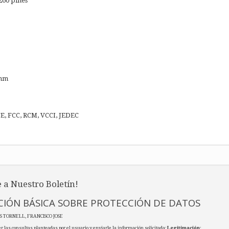
60 pines
 mm
CE, FCC, RCM, VCCI, JEDEC
 a Nuestro Boletín!
IÓN BÁSICA SOBRE PROTECCIÓN DE DATOS
ES TORNELL, FRANCISCO JOSE
r las consultas planteadas por el usuario y enviarle la información solicitada;
Legitimación
: