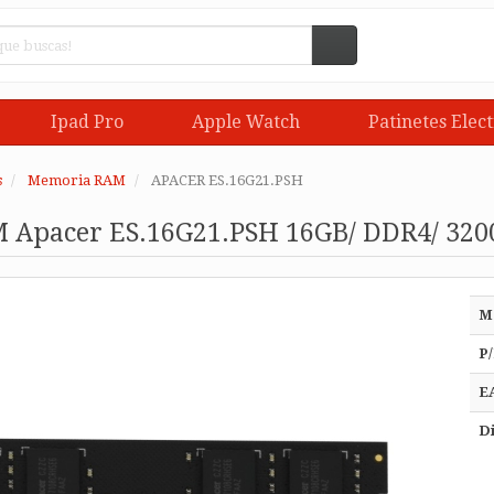
Ipad Pro
Apple Watch
Patinetes Elect
s
Memoria RAM
APACER ES.16G21.PSH
Apacer ES.16G21.PSH 16GB/ DDR4/ 320
M
P/
E
Di