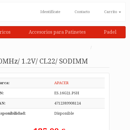
Identifícate
Contacto
Carrito
ricos
Accesorios para Patinetes
Padel
0MHz/ 1.2V/ CL22/ SODIMM
arca:
APACER
N:
ES.16G21.PSH
AN:
4712389908124
sponibilidad:
Disponible