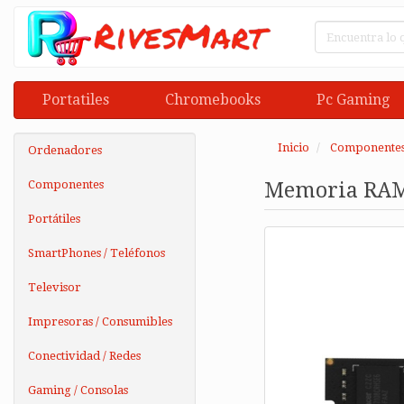
Portatiles
Chromebooks
Pc Gaming
Inicio
Componente
Ordenadores
Componentes
Memoria RAM 
Portátiles
SmartPhones / Teléfonos
Televisor
Impresoras / Consumibles
Conectividad / Redes
Gaming / Consolas