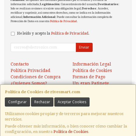
información solicitada;
Legitimación
: Consentimiento del usuario;
Destinatarios
:
Solo se realizan cesiones si existe una obligación legal;
Derechos
: Acceder,
rectificar y suprimir, así como otros derechos, como se indica en la información
adicional;
Información Adicional
: Puede consultar la información completa de
Protección de Datos en nuestra
Política de Privacidad
.
He leído y acepto la
Política de Privacidad
.
Enviar
Contacto
Información Legal
Política Privacidad
Política de Cookies
Condiciones de Compra
Formas de Pago
¿Quienes Somos?
Un gran Patinete
Eléctrico Xaomi Scooter 5
Política de Cookies de rivesmart.com
Configurar
Rechazar
Aceptar Cookies
Contacto
tienda@rivesmart.com
Utilizamos cookies propias y de terceros para mejorar nuestros
servicios.
Puede obtener más información, o bien conocer cómo cambiar la
configuración, en nuestra
Política de Cookies
.
, , , , España. - C.I.F.: 22974078E - Tfno: