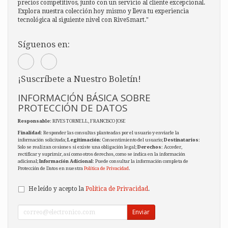
precios competitivos, junto con un servicio al cliente excepcional.
Explora nuestra colección hoy mismo y lleva tu experiencia
tecnológica al siguiente nivel con RiveSmart."
Síguenos en:
¡Suscríbete a Nuestro Boletín!
INFORMACIÓN BÁSICA SOBRE
PROTECCIÓN DE DATOS
Responsable
: RIVES TORNELL, FRANCISCO JOSE
Finalidad
: Responder las consultas planteadas por el usuario y enviarle la
información solicitada;
Legitimación
: Consentimiento del usuario;
Destinatarios
:
Solo se realizan cesiones si existe una obligación legal;
Derechos
: Acceder,
rectificar y suprimir, así como otros derechos, como se indica en la información
adicional;
Información Adicional
: Puede consultar la información completa de
Protección de Datos en nuestra
Política de Privacidad
.
He leído y acepto la
Política de Privacidad
.
Enviar