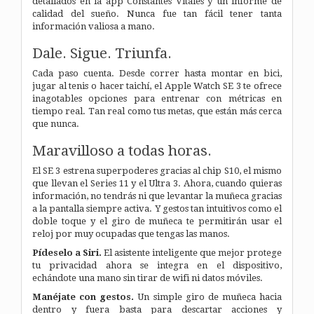
detallados en la app Constantes Vitales y un informe de
calidad del sueño. Nunca fue tan fácil tener tanta
información valiosa a mano.
Dale.
Sigue.
Triunfa.
Cada paso cuenta. Desde correr hasta montar en bici,
jugar al tenis o hacer taichí, el Apple Watch SE 3 te ofrece
inagotables opciones para entrenar con métricas en
tiempo real. Tan real como tus metas, que están más cerca
que nunca.
Maravilloso a todas horas.
El SE 3 estrena superpoderes gracias al chip S10, el mismo
que llevan el Series 11 y el Ultra 3. Ahora, cuando quieras
información, no tendrás ni que levantar la muñeca gracias
a la pantalla siempre activa. Y gestos tan intuitivos como el
doble toque y el giro de muñeca te permitirán usar el
reloj por muy ocupadas que tengas las manos.
Pídeselo a Siri.
El asistente inteligente que mejor protege
tu privacidad ahora se integra en el dispositivo,
echándote una mano sin tirar de wifi ni datos móviles.
Manéjate con gestos.
Un simple giro de muñeca hacia
dentro y fuera basta para descartar acciones y