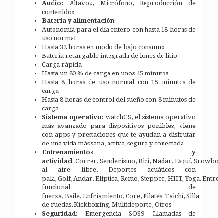
Audio:
Altavoz, Micrófono, Reproducción de
contenidos
Batería y alimentación
Autonomía para el día entero con hasta 18 horas de
uso normal
Hasta 32 horas en modo de bajo consumo
Batería recargable integrada de iones de litio
Carga rápida
Hasta un 80 % de carga en unos 45 minutos
Hasta 8 horas de uso normal con 15 minutos de
carga
Hasta 8 horas de control del sueño con 8 minutos de
carga
Sistema operativo:
watchOS, el sistema operativo
más avanzado para dispositivos ponibles, viene
con apps y prestaciones que te ayudan a disfrutar
de una vida más sana, activa, segura y conectada.
Entrenamientos y
actividad:
Correr, Senderismo, Bici, Nadar, Esquí, Snowb
al aire libre, Deportes acuáticos con
pala, Golf, Andar, Elíptica, Remo, Stepper, HIIT, Yoga, Entr
funcional de
fuerza, Baile, Enfriamiento, Core, Pilates, Taichí, Silla
de ruedas, Kickboxing, Multideporte, Otros
Seguridad:
Emergencia SOS9, Llamadas de