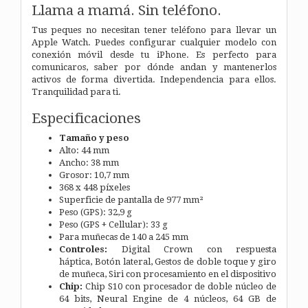
Llama a mamá. Sin teléfono.
Tus peques no necesitan tener teléfono para llevar un
Apple Watch. Puedes configurar cualquier modelo con
conexión móvil desde tu iPhone. Es perfecto para
comunicaros, saber por dónde andan y mantenerlos
activos de forma divertida. Independencia para ellos.
Tranquilidad para ti.
Especificaciones
Tamaño y peso
Alto: 44 mm
Ancho: 38 mm
Grosor: 10,7 mm
368 x 448 píxeles
Superficie de pantalla de 977 mm²
Peso (GPS): 32,9 g
Peso (GPS + Cellular): 33 g
Para muñecas de 140 a 245 mm
Controles:
Digital Crown con respuesta
háptica, Botón lateral, Gestos de doble toque y giro
de muñeca, Siri con procesamiento en el dispositivo
Chip:
Chip S10 con procesador de doble núcleo de
64 bits, Neural Engine de 4 núcleos, 64 GB de