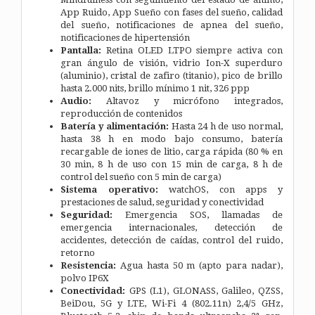
App Ruido, App Sueño con fases del sueño, calidad
del sueño, notificaciones de apnea del sueño,
notificaciones de hipertensión
Pantalla:
Retina OLED LTPO siempre activa con
gran ángulo de visión, vidrio Ion-X superduro
(aluminio), cristal de zafiro (titanio), pico de brillo
hasta 2.000 nits, brillo mínimo 1 nit, 326 ppp
Audio:
Altavoz y micrófono integrados,
reproducción de contenidos
Batería y alimentación:
Hasta 24 h de uso normal,
hasta 38 h en modo bajo consumo, batería
recargable de iones de litio, carga rápida (80 % en
30 min, 8 h de uso con 15 min de carga, 8 h de
control del sueño con 5 min de carga)
Sistema operativo:
watchOS, con apps y
prestaciones de salud, seguridad y conectividad
Seguridad:
Emergencia SOS, llamadas de
emergencia internacionales, detección de
accidentes, detección de caídas, control del ruido,
retorno
Resistencia:
Agua hasta 50 m (apto para nadar),
polvo IP6X
Conectividad:
GPS (L1), GLONASS, Galileo, QZSS,
BeiDou, 5G y LTE, Wi-Fi 4 (802.11n) 2,4/5 GHz,