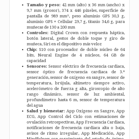
Tamaño y peso:
42 mm (alto) x 36 mm (ancho) x
9,7 mm (grosor), 374 x 446 píxeles, superficie de
pantalla de 989 mm², peso aluminio GPS 30,3 g,
aluminio GPS + Cellular 29,7 g, titanio 34,6 g, para
muñecas de 130 a 200 mm
Controles:
Digital Crown con respuesta háptica,
botón lateral, gestos de doble toque y giro de
muñeca, Siri en el dispositivo más veloz
Chip:
S10 con procesador de doble núcleo de 64
bits, Neural Engine de 4 núcleos, 64 GB de
capacidad
Sensores:
Sensor eléctrico de frecuencia cardiaca,
sensor óptico de frecuencia cardiaca de 3.ª
generación, sensor de oxígeno en sangre, sensor de
temperatura, brújula, altímetro siempre activo,
acelerómetro de fuerza g alta, giroscopio de alto
rango dinámico, sensor de luz ambiental,
profundímetro hasta 6 m, sensor de temperatura
del agua
Salud y bienestar:
App Oxígeno en Sangre, App
ECG, App Control del Ciclo con estimaciones de
ovulación retrospectivas, App Frecuencia Cardiaca,
notificaciones de frecuencia cardiaca alta o baja,
avisos de ritmo irregular, App Medicación, App
Mindfulness con seguimiento del estado de ánimo,