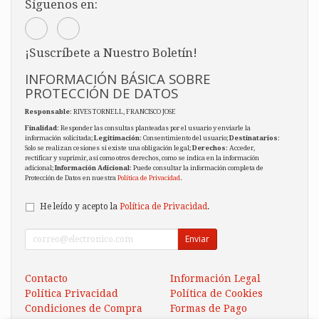
Síguenos en:
¡Suscríbete a Nuestro Boletín!
INFORMACIÓN BÁSICA SOBRE
PROTECCIÓN DE DATOS
Responsable
: RIVES TORNELL, FRANCISCO JOSE
Finalidad
: Responder las consultas planteadas por el usuario y enviarle la
información solicitada;
Legitimación
: Consentimiento del usuario;
Destinatarios
:
Solo se realizan cesiones si existe una obligación legal;
Derechos
: Acceder,
rectificar y suprimir, así como otros derechos, como se indica en la información
adicional;
Información Adicional
: Puede consultar la información completa de
Protección de Datos en nuestra
Política de Privacidad
.
He leído y acepto la
Política de Privacidad
.
Enviar
Contacto
Información Legal
Política Privacidad
Política de Cookies
Condiciones de Compra
Formas de Pago