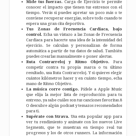
Mide tus fuerzas.
Carga de Ejercicio te permite
conocer el impacto que tienen tus entrenos con el
tiempo. Verás si puedes apretar un poco más o te
conviene recuperar energías, sobre todo cuando te
espera una gran cita deportiva.
Tus Zonas de Frecuencia Cardiaca, bajo
control.
Echa un vistazo a las Zonas de Frecuencia
Cardiaca para hacerte una idea de la intensidad del
ejercicio. Se calculan y personalizan de forma
automática a partir de tus datos de salud. También
puedes crearlas manualmente o poner alertas.
Ruta Contrarreloj y Ritmo Objetivo.
Para
competir contra tu propia marca o tu último
resultado, usa Ruta Contrarreloj. Y si quieres elegir
cuántos kilómetros hacer y en cuánto tiempo, echa
mano de Ritmo Objetivo.
La música corre contigo.
Pídele a Apple Music
que elija la mejor lista de reproducción para tu
entreno, ya sabe cuáles son tus canciones favoritas.8
O descubre algún podcast y temazos recomendados
para ti.
Supérate con Strava.
Usa esta popular app para
ver tu rendimiento y anímate con los nuevos Live
Segments, que te muestran en tiempo real tus
progresos y los de otros runners. La información