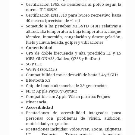
Certificación IP6X de resistencia al polvo según la
norma IEC 60529
Certificación EN13319 para buceo recreativo hasta
40 metros (precisión de ±1 m)
Sometido a las pruebas MIL-STD 810H relativas a
altitud, alta temperatura, baja temperatura, choque
térmico, inmersión, congelación y descongelación,
hielo y lluvia helada, golpes y vibraciones
Conectividad
GPS de doble frecuencia y alta precisión L1 y L5
(GPS, GLONASS, Galileo, QZSS y BeiDou)
5G y LTE
Wi-Fi 4 (802.11n)
Compati­bilidad con redes wifi de hasta 2,4 y 5 GHz
Bluetooth 5.3
Chip de banda ultraancha de 2.ª generación
NFC: Apple Pay20 y GymKit
Compatible con Apple Watch para tus Peques
Itinerancia
Accesibilidad
Prestaciones de accesibilidad integradas para
personas con problemas de visión, audición,
motricidad y cognición.
Prestaciones incluidas:
VoiceOver,
Zoom,
Etiquetas
I/O,
Reducir Transparencia,
Aumentar