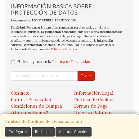
INFORMACIÓN BÁSICA SOBRE
PROTECCIÓN DE DATOS
Responsable
: RIVES TORNELL, FRANCISCO JOSE
Finalidad
: Responder las consultas planteadas por el usuario y enviarle la
información solicitada;
Legitimación
: Consentimiento del usuario;
Destinatarios
:
Solo se realizan cesiones si existe una obligación legal;
Derechos
: Acceder,
rectificar y suprimir, así como otros derechos, como se indica en la información
adicional;
Información Adicional
: Puede consultar la información completa de
Protección de Datos en nuestra
Política de Privacidad
.
He leído y acepto la
Política de Privacidad
.
Enviar
Contacto
Información Legal
Política Privacidad
Política de Cookies
Condiciones de Compra
Formas de Pago
¿Quienes Somos?
Un gran Patinete
Eléctrico Xaomi Scooter 5
Política de Cookies de rivesmart.com
Configurar
Rechazar
Aceptar Cookies
Contacto