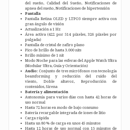
del sueño,
Calidad del Sueño,
Notificaciones de
apnea del sueño,
Notificaciones de hipertensión
Pantalla
Pantalla Retina OLED y LTPO3 siempre activa con
gran ángulo de visión
Actualización a 1 Hz
Área activa (422 por 514 píxeles, 326 píxeles por
pulgada)
Pantalla de cristal de zafiro plano
Pico de brillo de hasta 3.000 nits
Brillo mínimo de 1 nit
Modo Noche para las esferas del Apple Watch Ultra
(Modular Ultra, Guía y Orientación)
Audio:
Conjunto de tres micrófonos con tecnología
beamforming y reducción del ruido del
viento,
Doble altavoz,
Reproducción de
contenidos,
Sirena
Batería y alimentación
Autonomía para varios días con hasta 42 horas de
uso normal
Hasta 72 horas en modo de bajo consumo
Batería recargable integrada de iones de litio
Carga rápida
Hasta un 80 % de carga en unos 45 minutos
Hasta 12 horas de uso normal con 15 minutos de