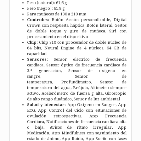
Peso (natural): 61,6 g
Peso (negro): 61,8 g
Para muñecas de 130 a 210 mm
Controles:
Botón Acción personalizable,
Digital
Crown con respuesta háptica,
Botón lateral,
Gestos
de doble toque y giro de muñeca,
Siri con
procesamiento en el dispositivo
Chip:
Chip S10 con procesador de doble núcleo de
64 bits,
Neural Engine de 4 núcleos,
64 GB de
capacidad
Sensores:
Sensor eléctrico de frecuencia
cardiaca,
Sensor óptico de frecuencia cardiaca de
3.ª generación,
Sensor de oxígeno en
sangre,
Sensor de
temperatura,
Profundímetro,
Sensor de
temperatura del agua,
Brújula,
Altímetro siempre
activo,
Acelerómetro de fuerza g alta,
Giroscopio
de alto rango dinámico,
Sensor de luz ambiental
Salud y bienestar:
App Oxígeno en Sangre,
App
ECG,
App Control del Ciclo con estimaciones de
ovulación retrospectivas,
App Frecuencia
Cardiaca,
Notificaciones de frecuencia cardiaca alta
o baja,
Avisos de ritmo irregular,
App
Medicación,
App Mindfulness con seguimiento del
estado de ánimo,
App Ruido,
App Sueño con fases