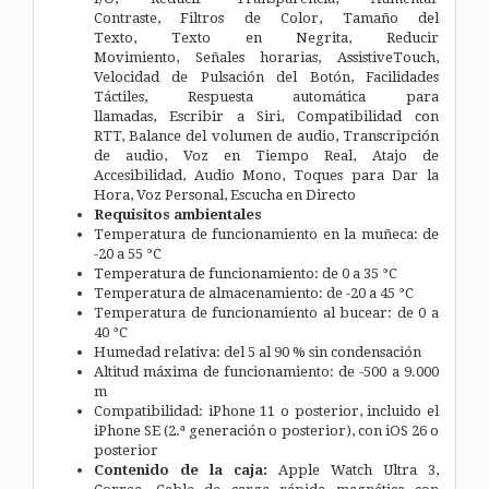
Contraste,
Filtros de Color,
Tamaño del
Texto,
Texto en Negrita,
Reducir
Movimiento,
Señales horarias,
AssistiveTouch,
V
elocidad de Pulsación del Botón,
Facilidades
Táctiles,
Respuesta automática para
llamadas,
Escribir a Siri,
Compati­bilidad con
RTT,
Balance del volumen de audio,
Transcripción
de audio,
Voz en Tiempo Real,
Atajo de
Accesibilidad,
Audio Mono,
Toques para Dar la
Hora,
Voz Personal,
Escucha en Directo
Requisitos ambientales
Temperatura de funciona­miento en la muñeca: de
-20 a 55 °C
Temperatura de funciona­miento: de 0 a 35 °C
Temperatura de almacena­miento: de -20 a 45 °C
Temperatura de funciona­miento al bucear: de 0 a
40 °C
Humedad relativa: del 5 al 90 % sin condensación
Altitud máxima de funciona­miento: de -500 a 9.000
m
Compati­bilidad:
iPhone 11 o posterior, incluido el
iPhone SE (2.ª generación o posterior), con iOS 26 o
posterior
Contenido de la caja:
Apple Watch Ultra 3,