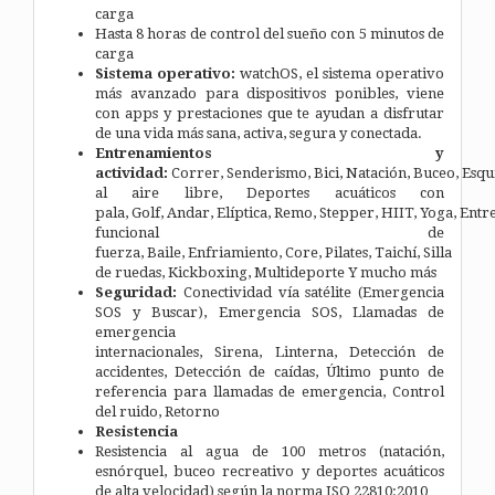
carga
Hasta 8 horas de control del sueño con 5 minutos de
carga
Sistema operativo:
watchOS, el sistema operativo
más avanzado para dispositivos ponibles, viene
con apps y prestaciones que te ayudan a disfrutar
de una vida más sana, activa, segura y conectada.
Entrenamientos y
actividad:
Correr,
Senderismo,
Bici,
Natación, Buceo,
Esqu
al aire libre,
Deportes acuáticos con
pala,
Golf,
Andar,
Elíptica,
Remo,
Stepper,
HIIT,
Yoga,
Entr
funcional de
fuerza,
Baile,
Enfriamiento,
Core,
Pilates,
Taichí,
Silla
de ruedas,
Kickboxing,
Multideporte
Y mucho más
Seguridad:
Conectividad vía satélite (Emergencia
SOS y Buscar),
Emergencia SOS,
Llamadas de
emergencia
internacionales,
Sirena,
Linterna,
Detección de
accidentes,
Detección de caídas,
Último punto de
referencia para llamadas de emergencia,
Control
del ruido,
Retorno
Resistencia
Resistencia al agua de 100 metros (natación,
esnórquel, buceo recreativo y deportes acuáticos
de alta velocidad) según la norma ISO 22810:2010