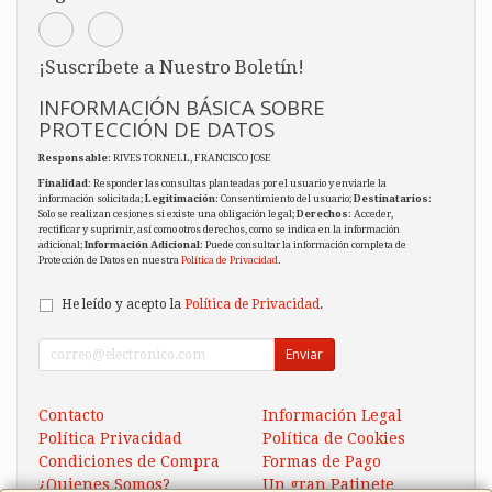
¡Suscríbete a Nuestro Boletín!
INFORMACIÓN BÁSICA SOBRE
PROTECCIÓN DE DATOS
Responsable
: RIVES TORNELL, FRANCISCO JOSE
Finalidad
: Responder las consultas planteadas por el usuario y enviarle la
información solicitada;
Legitimación
: Consentimiento del usuario;
Destinatarios
:
Solo se realizan cesiones si existe una obligación legal;
Derechos
: Acceder,
rectificar y suprimir, así como otros derechos, como se indica en la información
adicional;
Información Adicional
: Puede consultar la información completa de
Protección de Datos en nuestra
Política de Privacidad
.
He leído y acepto la
Política de Privacidad
.
Enviar
Contacto
Información Legal
Política Privacidad
Política de Cookies
Condiciones de Compra
Formas de Pago
¿Quienes Somos?
Un gran Patinete