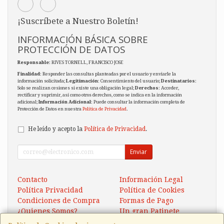
¡Suscríbete a Nuestro Boletín!
INFORMACIÓN BÁSICA SOBRE
PROTECCIÓN DE DATOS
Responsable
: RIVES TORNELL, FRANCISCO JOSE
Finalidad
: Responder las consultas planteadas por el usuario y enviarle la
información solicitada;
Legitimación
: Consentimiento del usuario;
Destinatarios
:
Solo se realizan cesiones si existe una obligación legal;
Derechos
: Acceder,
rectificar y suprimir, así como otros derechos, como se indica en la información
adicional;
Información Adicional
: Puede consultar la información completa de
Protección de Datos en nuestra
Política de Privacidad
.
He leído y acepto la
Política de Privacidad
.
Enviar
Contacto
Información Legal
Política Privacidad
Política de Cookies
Condiciones de Compra
Formas de Pago
¿Quienes Somos?
Un gran Patinete
Eléctrico Xaomi Scooter 5