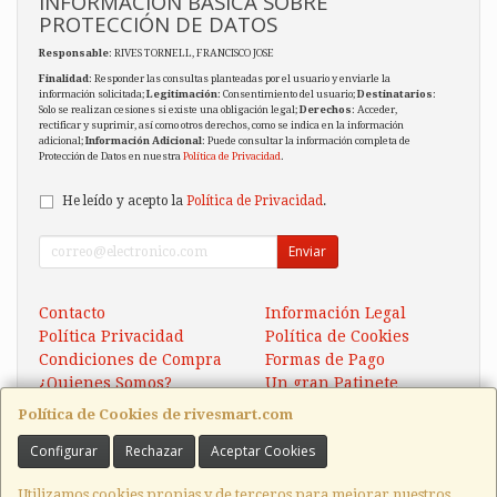
INFORMACIÓN BÁSICA SOBRE
PROTECCIÓN DE DATOS
Responsable
: RIVES TORNELL, FRANCISCO JOSE
Finalidad
: Responder las consultas planteadas por el usuario y enviarle la
información solicitada;
Legitimación
: Consentimiento del usuario;
Destinatarios
:
Solo se realizan cesiones si existe una obligación legal;
Derechos
: Acceder,
rectificar y suprimir, así como otros derechos, como se indica en la información
adicional;
Información Adicional
: Puede consultar la información completa de
Protección de Datos en nuestra
Política de Privacidad
.
He leído y acepto la
Política de Privacidad
.
Enviar
Contacto
Información Legal
Política Privacidad
Política de Cookies
Condiciones de Compra
Formas de Pago
¿Quienes Somos?
Un gran Patinete
Eléctrico Xaomi Scooter 5
Política de Cookies de rivesmart.com
Configurar
Rechazar
Aceptar Cookies
Contacto
tienda@rivesmart.com
Utilizamos cookies propias y de terceros para mejorar nuestros