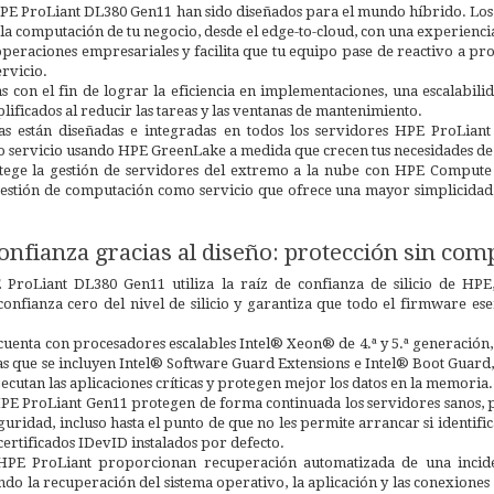
PE ProLiant DL380 Gen11 han sido diseñados para el mundo híbrido. Los
 la computación de tu negocio, desde el edge-to-cloud, con una experienci
peraciones empresariales y facilita que tu equipo pase de reactivo a pr
rvicio.
s con el fin de lograr la eficiencia en implementaciones, una escalabili
plificados al reducir las tareas y las ventanas de mantenimiento.
ias están diseñadas e integradas en todos los servidores HPE ProLiant
 servicio usando HPE GreenLake a medida que crecen tus necesidades d
otege la gestión de servidores del extremo a la nube con HPE Com
estión de computación como servicio que ofrece una mayor simplicidad,
onfianza gracias al diseño: protección sin c
 ProLiant DL380 Gen11 utiliza la raíz de confianza de silicio de HP
confianza cero del nivel de silicio y garantiza que todo el firmware es
 cuenta con procesadores escalables Intel® Xeon® de 4.ª y 5.ª generación
las que se incluyen Intel® Software Guard Extensions e Intel® Boot Guard
jecutan las aplicaciones críticas y protegen mejor los datos en la memoria.
PE ProLiant Gen11 protegen de forma continuada los servidores sanos, 
ridad, incluso hasta el punto de que no les permite arrancar si identific
certificados IDevID instalados por defecto.
HPE ProLiant proporcionan recuperación automatizada de una inciden
ando la recuperación del sistema operativo, la aplicación y las conexione