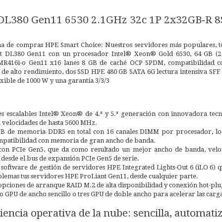
 DL380 Gen11 6530 2.1GHz 32c 1P 2x32GB‑R 
 de compras HPE Smart Choice: Nuestros servidores más populares, tot
t DL380 Gen11 con un procesador Intel® Xeon® Gold 6530, 64 GB (2
R416i-o Gen11 x16 lanes 8 GB de caché OCP SPDM, compatibilidad co
e alto rendimiento, dos SSD HPE 480 GB SATA 6G lectura intensiva SFF 
xible de 1000 W y una garantía 3/3/3
s escalables Intel® Xeon® de 4.ª y 5.ª generación con innovadora tec
velocidades de hasta 5600 MHz.
TB de memoria DDR5 en total con 16 canales DIMM por procesador, lo
ompatibilidad con memoria de gran ancho de banda.
con PCIe Gen5, que da como resultado un mejor ancho de banda, veloc
 desde el bus de expansión PCIe Gen5 de serie.
 software de gestión de servidores HPE Integrated Lights-Out 6 (iLO 6) 
blemas tus servidores HPE ProLiant Gen11, desde cualquier parte.
pciones de arranque RAID M.2 de alta disponibilidad y conexión hot-plu
o GPU de ancho sencillo o tres GPU de doble ancho para acelerar las cargas
iencia operativa de la nube: sencilla, automati