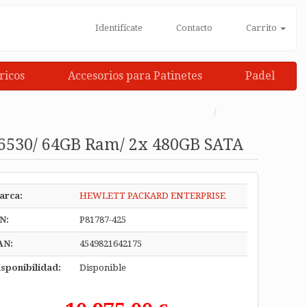
Identifícate
Contacto
Carrito
ricos
Accesorios para Patinetes
Padel
 6530/ 64GB Ram/ 2x 480GB SATA
arca:
HEWLETT PACKARD ENTERPRISE
N:
P81787-425
AN:
4549821642175
sponibilidad:
Disponible