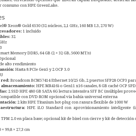
or consumo con HPE GreenLake.
es
el® Xeon® Gold 6530 (32 núcleos, 2,1 GHz, 160 MB L3, 270 W)
cesadores:
1 incluido
bles:
32
 GHz
3
mart Memory DDR5, 64 GB (2 × 32 GB, 5600 MT/s)
pcional
de alto rendimiento
ansión:
Hasta 8 PCIe Gen5 y 2 OCP 3.0
2U
 red:
Broadcom BCM57414 Ethernet 10/25 Gb, 2 puertos SFP28 OCP3 par
 almacenamiento:
HPE MR416i-o Gen11 x16 canales, 8 GB caché OCP SP
das:
2 SSD HPE 480 GB SATA 6G lectura intensiva SFF BC (múltiples prove
ompatible con DVD-ROM opcional vía bahía universal externa
ntación:
2 kits HPE Titanium hot-plug con ranura flexible de 1000 W
aestructura:
HPE iLO Standard con aprovisionamiento inteligente 
PM 2.0 en placa base; opcional kit de bisel con cierre y kit de detección 
 × 99,8 × 27,3 cm