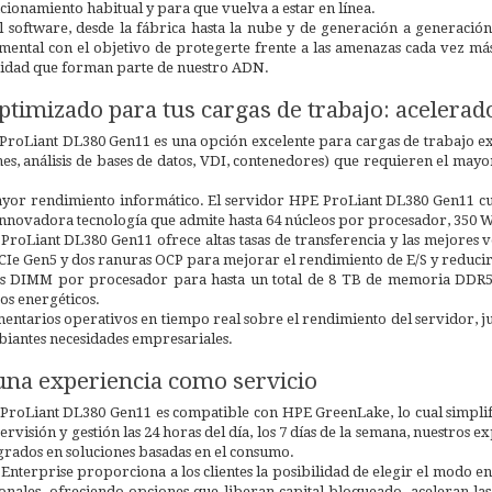
cionamiento habitual y para que vuelva a estar en línea.
 al software, desde la fábrica hasta la nube y de generación a generac
mental con el objetivo de protegerte frente a las amenazas cada vez m
ridad que forman parte de nuestro ADN.
timizado para tus cargas de trabajo: acelerado,
ProLiant DL380 Gen11 es una opción excelente para cargas de trabajo e
es, análisis de bases de datos, VDI, contenedores) que requieren el ma
yor rendimiento informático. El servidor HPE ProLiant DL380 Gen11 cue
nnovadora tecnología que admite hasta 64 núcleos por procesador, 350 W
ProLiant DL380 Gen11 ofrece altas tasas de transferencia y las mejores 
PCIe Gen5 y dos ranuras OCP para mejorar el rendimiento de E/S y reducir 
es DIMM por procesador para hasta un total de 8 TB de memoria DDR
os energéticos.
ntarios operativos en tiempo real sobre el rendimiento del servidor, 
mbiantes necesidades empresariales.
una experiencia como servicio
ProLiant DL380 Gen11 es compatible con HPE GreenLake, lo cual simplific
rvisión y gestión las 24 horas del día, los 7 días de la semana, nuestros 
egrados en soluciones basadas en el consumo.
Enterprise proporciona a los clientes la posibilidad de elegir el modo e
cionales, ofreciendo opciones que liberan capital bloqueado, aceleran l