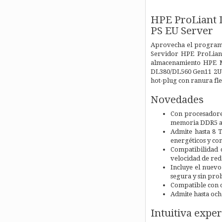
HPE ProLiant
PS EU Server
Aprovecha el programa
Servidor HPE ProLian
almacenamiento HPE M
DL380/DL560 Gen11 2U d
hot-plug con ranura fle
Novedades
Con procesadore
memoria DDR5 a 
Admite hasta 8 
energéticos y c
Compatibilidad 
velocidad de red
Incluye el nuevo
segura y sin pro
Compatible con o
Admite hasta och
Intuitiva exper