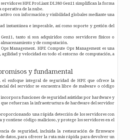
 servidores HPE ProLiant DL380 Gen11 simplifican la forma
a operativa de la nube.
oactivo con información y visibilidad globales mediante una
dad instantánea e impecable, así como soporte y gestión del
 Gen11, tanto si son adquiridos como servidores físicos o
e almacenamiento y de computación.
pute Ops Management. HPE Compute Ops Management es una
 agilidad y velocidad en todo el entorno de computación, a
ompromisos y fundamental
E, el enfoque integral de seguridad de HPE que ofrece la
encial del servidor se encuentra libre de malware o código
, incorpora funciones de seguridad asistidas por hardware y
, que refuerzan la infraestructura de hardware del servidor
proporcionando una rápida detección de los servidores con
a y contiene código malicioso, y protege los servidores en el
cia de seguridad, incluida la restauración de firmware
s de datos, para ofrecer la ruta más rápida para devolver un