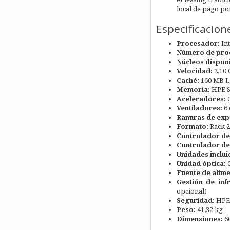
local de pago p
Especificacion
Procesador:
Int
Número de pro
Núcleos disponi
Velocidad:
2,10
Caché:
160 MB L
Memoria:
HPE S
Aceleradores:
O
Ventiladores:
6 
Ranuras de exp
Formato:
Rack 
Controlador de
Controlador de
Unidades inclui
Unidad óptica:
C
Fuente de alime
Gestión de infr
opcional)
Seguridad:
HPE T
Peso:
41,32 kg
Dimensiones:
60