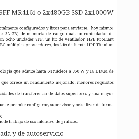
8SFF MR416i‑o 2x480GB SSD 2x1000W
almente configurados y listos para enviarse, ¡hoy mismo!
 x 32 GB) de memoria de rango dual, un controlador de
n ocho unidades SFF, un kit de ventilador HPE ProLiant
BC múltiples proveedores, dos kits de fuente HPE Titanium
nología que admite hasta 64 núcleos a 350 W y 16 DIMM de
 que ofrece un rendimiento mejorado, menores requisitos
idades de transferencia de datos superiores y una mayor
que te permite configurar, supervisar y actualizar de forma
g.
 de trabajo de uso intensivo de gráficos.
zada y de autoservicio