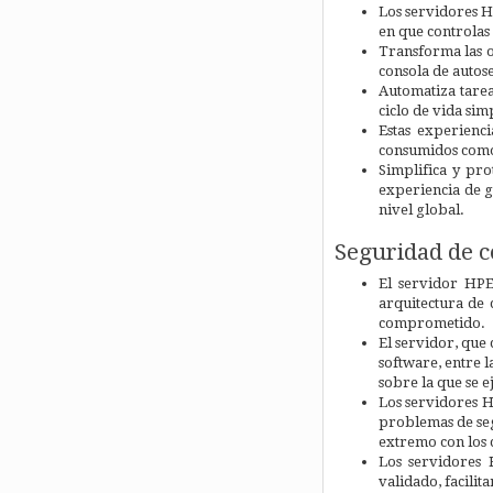
Los servidores H
en que controlas
Transforma las o
consola de autose
Automatiza tarea
ciclo de vida sim
Estas experienc
consumidos como
Simplifica y pr
experiencia de g
nivel global.
Seguridad de c
El servidor HPE
arquitectura de 
comprometido.
El servidor, que
software, entre 
sobre la que se e
Los servidores H
problemas de segu
extremo con los 
Los servidores 
validado, facilit