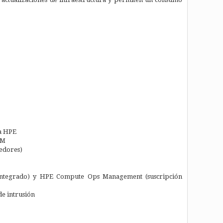
a HPE
DM
edores)
(integrado) y HPE Compute Ops Management (suscripción
de intrusión