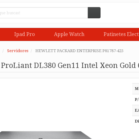
Ipad Pro
Apple Watch
Patinetes Elect
Servidores
HEWLETT PACKARD ENTERPRISE P81787-425
 ProLiant DL380 Gen11 Intel Xeon Gold
M
P/
E
Di