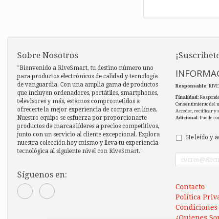
Sobre Nosotros
¡Suscríbete
"Bienvenido a RiveSmart, tu destino número uno
INFORMAC
para productos electrónicos de calidad y tecnología
de vanguardia. Con una amplia gama de productos
Responsable
: RIV
que incluyen ordenadores, portátiles, smartphones,
Finalidad
: Responde
televisores y más, estamos comprometidos a
Consentimiento del 
ofrecerte la mejor experiencia de compra en línea.
Acceder, rectificar y
Nuestro equipo se esfuerza por proporcionarte
Adicional
: Puede co
productos de marcas líderes a precios competitivos,
junto con un servicio al cliente excepcional. Explora
He leído y a
nuestra colección hoy mismo y lleva tu experiencia
tecnológica al siguiente nivel con RiveSmart."
Síguenos en:
Contacto
Política Pri
Condiciones
¿Quienes So