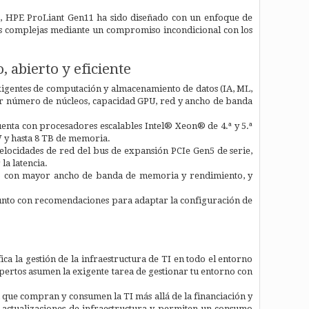
ión, HPE ProLiant Gen11 ha sido diseñado con un enfoque de
ás complejas mediante un compromiso incondicional con los
 abierto y eficiente
xigentes de computación y almacenamiento de datos (IA, ML,
yor número de núcleos, capacidad GPU, red y ancho de banda
nta con procesadores escalables Intel® Xeon® de 4.ª y 5.ª
 y hasta 8 TB de memoria.
velocidades de red del bus de expansión PCIe Gen5 de serie,
la latencia.
5 con mayor ancho de banda de memoria y rendimiento, y
junto con recomendaciones para adaptar la configuración de
a la gestión de la infraestructura de TI en todo el entorno
expertos asumen la exigente tarea de gestionar tu entorno con
n que compran y consumen la TI más allá de la financiación y
as actualizaciones de infraestructura y permiten un consumo