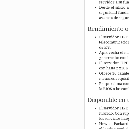
servidor a su fun
Desde el silicio
seguridad funda
avances de segu
Rendimiento op
El servidor HPE 
telecomunicacion
de E/S.
Aprovecha el ma
generación con i
El servidor HPE 
con hasta 2 x16 
Ofrece 16 canal
menores requisit
Proporciona come
la BIOS a las ca
Disponible en 
El servidor HPE 
híbrido. Con supe
los servicios int
Hewlett Packard 
el leasing tradi