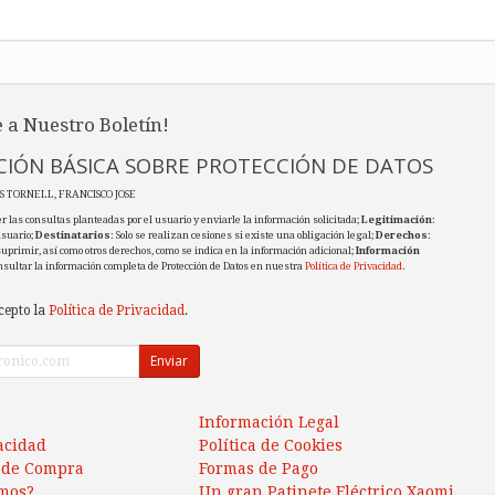
 a Nuestro Boletín!
IÓN BÁSICA SOBRE PROTECCIÓN DE DATOS
ES TORNELL, FRANCISCO JOSE
r las consultas planteadas por el usuario y enviarle la información solicitada;
Legitimación
:
usuario;
Destinatarios
: Solo se realizan cesiones si existe una obligación legal;
Derechos
:
 suprimir, así como otros derechos, como se indica en la información adicional;
Información
nsultar la información completa de Protección de Datos en nuestra
Política de Privacidad
.
cepto la
Política de Privacidad
.
Enviar
Información Legal
vacidad
Política de Cookies
 de Compra
Formas de Pago
mos?
Un gran Patinete Eléctrico Xaomi