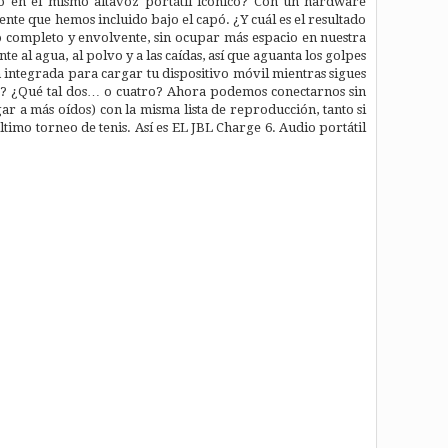
o en el mismo altavoz portátil icónico? Con un hardware
te que hemos incluido bajo el capó. ¿Y cuál es el resultado
do completo y envolvente, sin ocupar más espacio en nuestra
te al agua, al polvo y a las caídas, así que aguanta los golpes
n integrada para cargar tu dispositivo móvil mientras sigues
s? ¿Qué tal dos… o cuatro? Ahora podemos conectarnos sin
r a más oídos) con la misma lista de reproducción, tanto si
timo torneo de tenis. Así es EL JBL Charge 6. Audio portátil