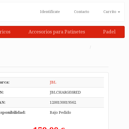
Identifícate
Contacto
Carrito
ricos
Accesorios para Patinetes
Padel
arca:
JBL
N:
JBLCHARGE6RED
AN:
1200130019562
sponibilidad:
Bajo Pedido