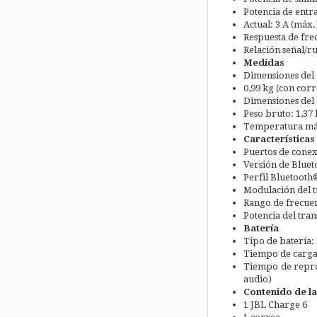
Potencia de entra
Actual: 3 A (máx.
Respuesta de frec
Relación señal/r
Medidas
Dimensiones del 
0,99 kg (con corr
Dimensiones del 
Peso bruto: 1,37
Temperatura máx
Características
Puertos de conex
Versión de Bluet
Perfil Bluetooth
Modulación del 
Rango de frecuen
Potencia del tra
Batería
Tipo de batería:
Tiempo de carga d
Tiempo de repro
audio)
Contenido de la
1 JBL Charge 6