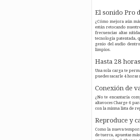
El sonido Pro 
¿Cómo mejora aún más e
están retocando nuestr
frecuencias altas nít
tecnología patentada, 
genio del audio dentro
limpios.
Hasta 28 hora
Una sola carga te permi
puedes sacarle 4 horas 
Conexión de v
¿No te encantaría com
altavoces Charge 6 par
con la misma lista de r
Reproduce y ca
Como la nueva temporada
de tuerca, apuestas má