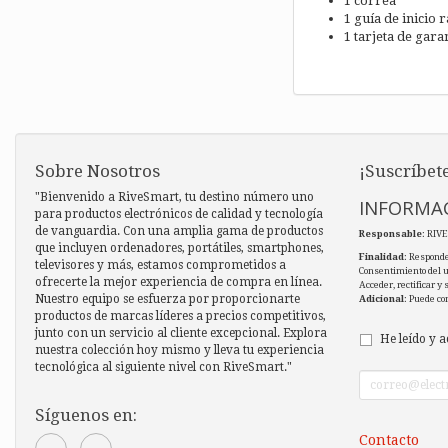
1 correa
1 guía de inicio 
1 tarjeta de gara
Sobre Nosotros
¡Suscríbete
"Bienvenido a RiveSmart, tu destino número uno
INFORMAC
para productos electrónicos de calidad y tecnología
de vanguardia. Con una amplia gama de productos
Responsable
: RIV
que incluyen ordenadores, portátiles, smartphones,
Finalidad
: Responde
televisores y más, estamos comprometidos a
Consentimiento del 
ofrecerte la mejor experiencia de compra en línea.
Acceder, rectificar y
Nuestro equipo se esfuerza por proporcionarte
Adicional
: Puede co
productos de marcas líderes a precios competitivos,
junto con un servicio al cliente excepcional. Explora
He leído y a
nuestra colección hoy mismo y lleva tu experiencia
tecnológica al siguiente nivel con RiveSmart."
Síguenos en:
Contacto