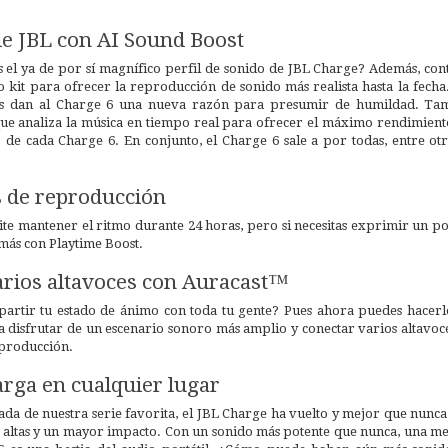
de JBL con AI Sound Boost
l ya de por sí magnífico perfil de sonido de JBL Charge? Además, cont
o kit para ofrecer la reproducción de sonido más realista hasta la fech
idas dan al Charge 6 una nueva razón para presumir de humildad. T
que analiza la música en tiempo real para ofrecer el máximo rendimient
 de cada Charge 6. En conjunto, el Charge 6 sale a por todas, entre ot
s de reproducción
te mantener el ritmo durante 24 horas, pero si necesitas exprimir un poc
más con Playtime Boost.
arios altavoces con Auracast™
partir tu estado de ánimo con toda tu gente? Pues ahora puedes hacerl
a disfrutar de un escenario sonoro más amplio y conectar varios altavo
eproducción.
rga en cualquier lugar
 de nuestra serie favorita, el JBL Charge ha vuelto y mejor que nunca. 
s altas y un mayor impacto. Con un sonido más potente que nunca, una me