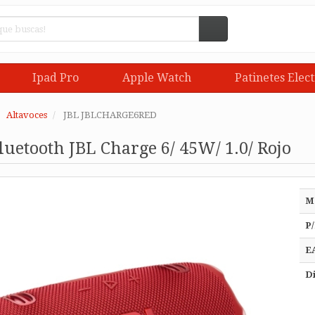
Ipad Pro
Apple Watch
Patinetes Elect
Altavoces
JBL JBLCHARGE6RED
luetooth JBL Charge 6/ 45W/ 1.0/ Rojo
M
P/
E
Di