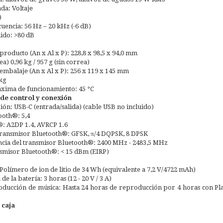
da: Voltaje
)
uencia: 56 Hz – 20 kHz (-6 dB)
uido: >80 dB
producto (An x Al x P): 228,8 x 98,5 x 94,0 mm
ea) 0,96 kg / 957 g (sin correa)
embalaje (An x Al x P): 256 x 119 x 145 mm
 kg
ima de funcionamiento: 45 °C
 de control y conexión
ión: USB-C (entrada/salida) (cable USB no incluido)
ooth®: 5,4
®: A2DP 1.4, AVRCP 1.6
transmisor Bluetooth®: GFSK, π/4 DQPSK, 8 DPSK
cia del transmisor Bluetooth®: 2400 MHz - 2483,5 MHz
nsmisor Bluetooth®: < 15 dBm (EIRP)
 Polímero de ion de litio de 34 Wh (equivalente a 7,2 V/4722 mAh)
e la batería: 3 horas (12 - 20 V / 3 A)
ducción de música: Hasta 24 horas de reproducción por 4 horas con Pla
 caja