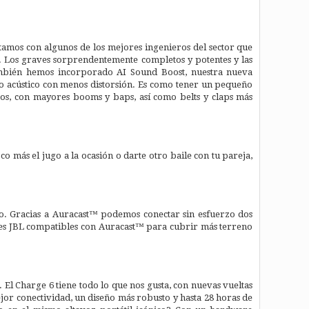
amos con algunos de los mejores ingenieros del sector que
a. Los graves sorprendentemente completos y potentes y las
ambién hemos incorporado AI Sound Boost, nuestra nueva
o acústico con menos distorsión. Es como tener un pequeño
ros, con mayores booms y baps, así como belts y claps más
o más el jugo a la ocasión o darte otro baile con tu pareja,
o. Gracias a Auracast™ podemos conectar sin esfuerzo dos
ces JBL compatibles con Auracast™ para cubrir más terreno
El Charge 6 tiene todo lo que nos gusta, con nuevas vueltas
jor conectividad, un diseño más robusto y hasta 28 horas de