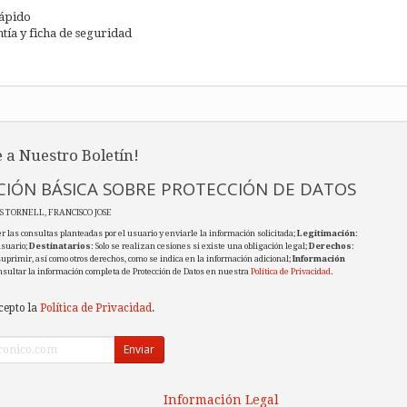
rápido
ntía y ficha de seguridad
 a Nuestro Boletín!
IÓN BÁSICA SOBRE PROTECCIÓN DE DATOS
ES TORNELL, FRANCISCO JOSE
r las consultas planteadas por el usuario y enviarle la información solicitada;
Legitimación
:
usuario;
Destinatarios
: Solo se realizan cesiones si existe una obligación legal;
Derechos
:
 suprimir, así como otros derechos, como se indica en la información adicional;
Información
nsultar la información completa de Protección de Datos en nuestra
Política de Privacidad
.
cepto la
Política de Privacidad
.
Enviar
Información Legal