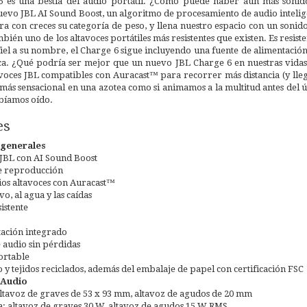
6 es una bestia del audio portátil. ¿Cómo puede haber aún más sonid
evo JBL AI Sound Boost, un algoritmo de procesamiento de audio inteligen
ra con creces su categoría de peso, y llena nuestro espacio con un soni
bién uno de los altavoces portátiles más resistentes que existen. Es resisten
 fiel a su nombre, el Charge 6 sigue incluyendo una fuente de alimentació
ica. ¿Qué podría ser mejor que un nuevo JBL Charge 6 en nuestras vida
voces JBL compatibles con Auracast™ para recorrer más distancia (y llega
ás sensacional en una azotea como si animamos a la multitud antes del úl
bíamos oído.
es
 generales
 JBL con AI Sound Boost
de reproducción
os altavoces con Auracast™
vo, al agua y las caídas
istente
tación integrado
audio sin pérdidas
ortable
 y tejidos reciclados, además del embalaje de papel con certificación FSC
 Audio
ltavoz de graves de 53 x 93 mm, altavoz de agudos de 20 mm
da: altavoz de graves 30 W, altavoz de agudos 15 W RMS