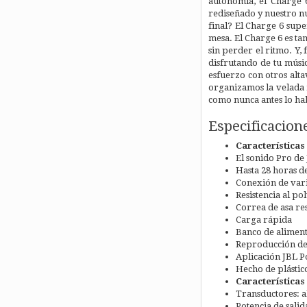
autonomía, el Charge 
rediseñado y nuestro nu
final? El Charge 6 supe
mesa. El Charge 6 es tam
sin perder el ritmo. Y,
disfrutando de tu mús
esfuerzo con otros alta
organizamos la velada m
como nunca antes lo ha
Especificacion
Características
El sonido Pro de
Hasta 28 horas 
Conexión de vari
Resistencia al pol
Correa de asa res
Carga rápida
Banco de alimen
Reproducción de 
Aplicación JBL P
Hecho de plástico
Características
Transductores: a
Potencia de sali