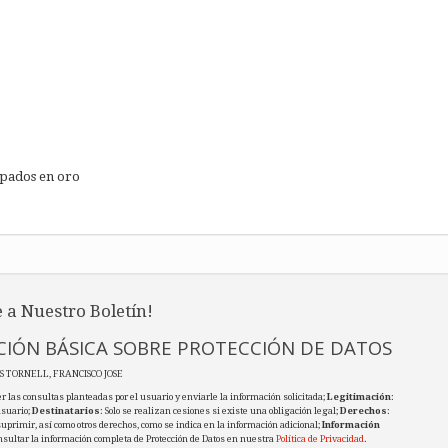
apados en oro
 a Nuestro Boletín!
IÓN BÁSICA SOBRE PROTECCIÓN DE DATOS
ES TORNELL, FRANCISCO JOSE
r las consultas planteadas por el usuario y enviarle la información solicitada;
Legitimación
:
usuario;
Destinatarios
: Solo se realizan cesiones si existe una obligación legal;
Derechos
:
 suprimir, así como otros derechos, como se indica en la información adicional;
Información
nsultar la información completa de Protección de Datos en nuestra
Política de Privacidad
.