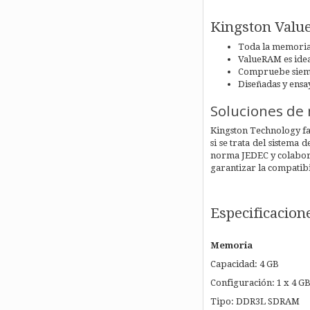
Kingston Val
Toda la memori
ValueRAM es idea
Compruebe siemp
Diseñadas y ensa
Soluciones de
Kingston Technology fab
si se trata del sistem
norma JEDEC y colabora
garantizar la compatib
Especificacion
Memoria
Capacidad: 4 GB
Configuración: 1 x 4 G
Tipo: DDR3L SDRAM