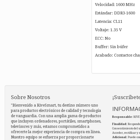
Velocidad: 1600 MHz
Estándar: DDR3-1600
Latencia: CL11
Voltaje: 1.35 V
ECC: No
Buffer: Sin búfer
Acabado: Contactos ch
Sobre Nosotros
¡Suscríbete
"Bienvenido a RiveSmart, tu destino número uno
INFORMAC
para productos electrónicos de calidad y tecnología
de vanguardia. Con una amplia gama de productos
Responsable
: RIV
que incluyen ordenadores, portátiles, smartphones,
Finalidad
: Responde
televisores y más, estamos comprometidos a
Consentimiento del 
ofrecerte la mejor experiencia de compra en línea.
Acceder, rectificar y
Nuestro equipo se esfuerza por proporcionarte
Adicional
: Puede co