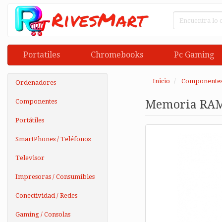
Portatiles
Chromebooks
Pc Gaming
Inicio
Componente
Ordenadores
Componentes
Memoria RAM
Portátiles
SmartPhones / Teléfonos
Televisor
Impresoras / Consumibles
Conectividad / Redes
Gaming / Consolas