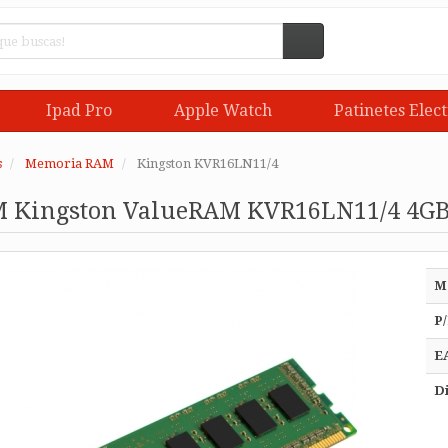
Ipad Pro
Apple Watch
Patinetes Elect
s
Memoria RAM
Kingston KVR16LN11/4
 Kingston ValueRAM KVR16LN11/4 4GB/
M
P/
E
Di