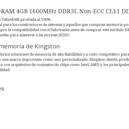
ueRAM 4GB 1600MHz DDR3L Non-ECC CL11 D
a ValueRAM probada al 100%
l para los constructores de sistemas y aquellos que compran memoria por
re la compatibilidad con el fabricante antes de comprar este módulo 
yadas para ajustarse a las normas JEDEC
 memoria de Kingston
rica soluciones de memoria de alta fiabilidad y a costo competitivo par
a de una marca importante como uno personalizado, Kingston diseña produ
 con arquitectos de conjuntos de chips como Intel, AMD y los principale
ilidad
es
B