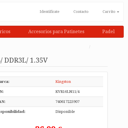
Identifícate
Contacto
Carrito
ricos
Accesorios para Patinetes
Padel
 DDR3L/ 1.35V
arca:
Kingston
N:
KVR16LN11/4
AN:
740617225907
sponibilidad:
Disponible