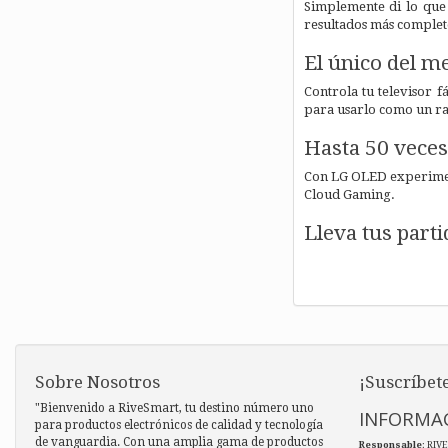
Simplemente di lo que 
resultados más completo
El único del m
Controla tu televisor 
para usarlo como un rat
Hasta 50 vece
Con LG OLED experimen
Cloud Gaming.
Lleva tus parti
Sobre Nosotros
¡Suscríbete
"Bienvenido a RiveSmart, tu destino número uno
INFORMAC
para productos electrónicos de calidad y tecnología
de vanguardia. Con una amplia gama de productos
Responsable
: RIV