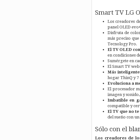
Smart TV LG O
Los creadores d
panel OLED evo+
Disfruta de colo
más preciso que 
Tecnology Pro.
El TV OLED con 
en condiciones de
Sumérgete en cad
El Smart TV webO
Más inteligente
hogar ThinQ y 7 
Evoluciona a m
El procesador má
imagen y sonido, 
Imbatible en 
compatible y cer
El TV que no te
del sueño con un
Sólo con el bla
Los creadores de lo