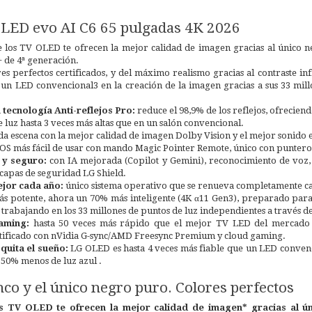
LED evo AI C6 65 pulgadas 4K 2026
e los TV OLED te ofrecen la mejor calidad de imagen gracias al único 
 de 4ª generación.
res perfectos certificados, y del máximo realismo gracias al contraste in
un LED convencional3 en la creación de la imagen gracias a sus 33 mil
tecnología Anti-reflejos Pro:
reduce el 98,9% de los reflejos, ofrecien
 luz hasta 3 veces más altas que en un salón convencional.
a escena con la mejor calidad de imagen Dolby Vision y el mejor sonido
S más fácil de usar con mando Magic Pointer Remote, único con puntero
 y seguro:
con IA mejorada (Copilot y Gemini), reconocimiento de voz, r
capas de seguridad LG Shield.
ejor cada año:
único sistema operativo que se renueva completamente ca
s potente, ahora un 70% más inteligente (4K α11 Gen3), preparado para
trabajando en los 33 millones de puntos de luz independientes a través de l
gaming:
hasta 50 veces más rápido que el mejor TV LED del mercado 
tificado con nVidia G-sync/AMD Freesync Premium y cloud gaming.
 quita el sueño:
LG OLED es hasta 4 veces más fiable que un LED convencio
 50% menos de luz azul .
nco y el único negro puro. Colores perfectos
s TV OLED te ofrecen la mejor calidad de imagen* gracias al ú