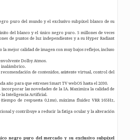
negro puro del mundo y el exclusivo subpíxel blanco de su
finito del blanco y el único negro puro. 5 millones de veces
lones de puntos de luz independientes y a su Hyper Radiant
do la mejor calidad de imagen con muy bajos reflejos, incluso
 envolvente Dolby Atmos.
 inalámbrico.
ecomendación de contenidos, asistente virtual, control del
da año para que estrenes Smart TV webOS hasta el 2030.
 incorporar las novedades de la IA. Maximiza la calidad de
a Inteligencia Artificial.
(tiempo de respuesta 0,1ms), máxima fluidez VRR 165Hz,
nal y contribuye a reducir la fatiga ocular y la alteración
nico negro puro del mercado y su exclusivo subpíxel