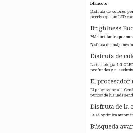
blanco.o.
Disfruta de colores per
preciso que un LED conv
Brightness Boo
Más brillante que nun
Disfruta de imágenes má
Disfruta de co
La tecnologia LG OLED
profundos y su exclusi
El procesador 
El procesador α11 Gen3 
puntos de luz independie
Disfruta de la
La IA optimiza automátic
Búsqueda avanz