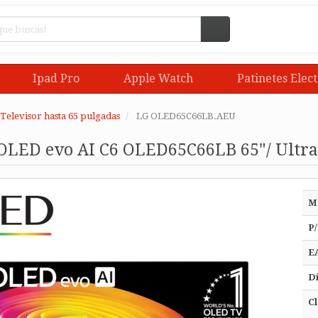
Ipad Pro
Apple Watch
Patinetes Elect
Televisor hasta 65 pulgadas
LG OLED65C66LB.AEU
 OLED evo AI C6 OLED65C66LB 65"/ Ultr
M
P/
E
Di
Cl