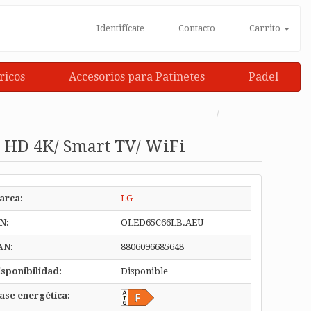
Identifícate
Contacto
Carrito
ricos
Accesorios para Patinetes
Padel
a HD 4K/ Smart TV/ WiFi
arca:
LG
N:
OLED65C66LB.AEU
AN:
8806096685648
sponibilidad:
Disponible
ase energética: