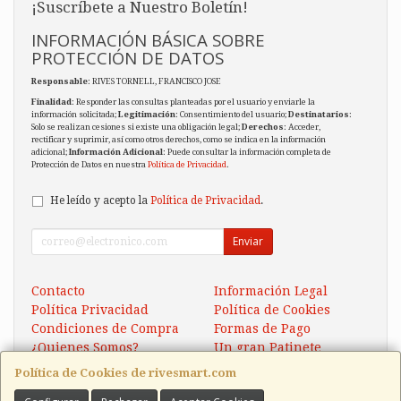
¡Suscríbete a Nuestro Boletín!
INFORMACIÓN BÁSICA SOBRE
PROTECCIÓN DE DATOS
Responsable
: RIVES TORNELL, FRANCISCO JOSE
Finalidad
: Responder las consultas planteadas por el usuario y enviarle la
información solicitada;
Legitimación
: Consentimiento del usuario;
Destinatarios
:
Solo se realizan cesiones si existe una obligación legal;
Derechos
: Acceder,
rectificar y suprimir, así como otros derechos, como se indica en la información
adicional;
Información Adicional
: Puede consultar la información completa de
Protección de Datos en nuestra
Política de Privacidad
.
He leído y acepto la
Política de Privacidad
.
Enviar
Contacto
Información Legal
Política Privacidad
Política de Cookies
Condiciones de Compra
Formas de Pago
¿Quienes Somos?
Un gran Patinete
Eléctrico Xaomi Scooter 5
Política de Cookies de rivesmart.com