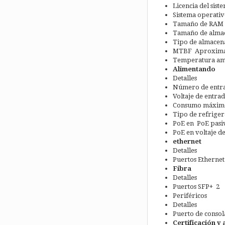
Licencia del sis
Sistema operativ
Tamaño de RAM 
Tamaño de alma
Tipo de almacen
MTBF Aproximad
Temperatura amb
Alimentando
Detalles
Número de entra
Voltaje de entra
Consumo máximo
Tipo de refriger
PoE en PoE pasi
PoE en voltaje d
ethernet
Detalles
Puertos Ethernet
Fibra
Detalles
Puertos SFP+ 2
Periféricos
Detalles
Puerto de consol
Certificación y