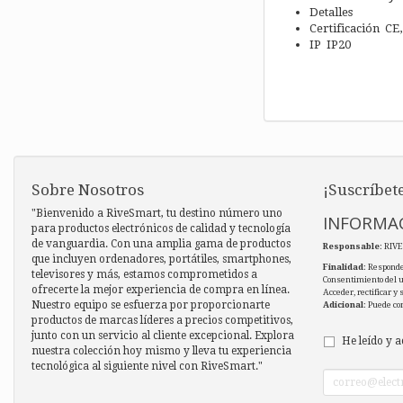
Detalles
Certificación CE
IP IP20
Sobre Nosotros
¡Suscríbete
"Bienvenido a RiveSmart, tu destino número uno
INFORMAC
para productos electrónicos de calidad y tecnología
de vanguardia. Con una amplia gama de productos
Responsable
: RIV
que incluyen ordenadores, portátiles, smartphones,
Finalidad
: Responde
televisores y más, estamos comprometidos a
Consentimiento del 
ofrecerte la mejor experiencia de compra en línea.
Acceder, rectificar y
Nuestro equipo se esfuerza por proporcionarte
Adicional
: Puede co
productos de marcas líderes a precios competitivos,
junto con un servicio al cliente excepcional. Explora
He leído y a
nuestra colección hoy mismo y lleva tu experiencia
tecnológica al siguiente nivel con RiveSmart."