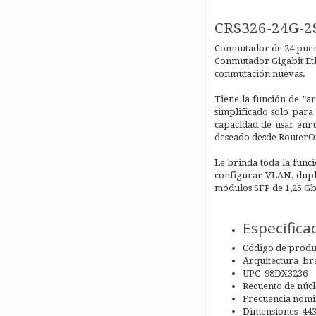
CRS326-24G-
Conmutador de 24 puert
Conmutador Gigabit Eth
conmutación nuevas.
Tiene la función de "a
simplificado solo para
capacidad de usar enru
deseado desde RouterO
Le brinda toda la func
configurar VLAN, dupli
módulos SFP de 1,25 Gb
Especifica
Código de prod
Arquitectura bra
UPC 98DX3236
Recuento de núcl
Frecuencia nomi
Dimensiones 4