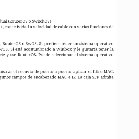
 dual (RouterOS o SwitchOS)
 conectividad a velocidad de cable con varias funciones de
r, RouterOS o SwOS. Si prefiere tener un sistema operativo
SwOS. Si está acostumbrado a Winbox y le gustaría tener la
cie y use RouterOS. Puede seleccionar el sistema operativo
strar el reenvío de puerto a puerto, aplicar el filtro MAC,
 algunos campos de encabezado MAC e IP. La caja SFP admite