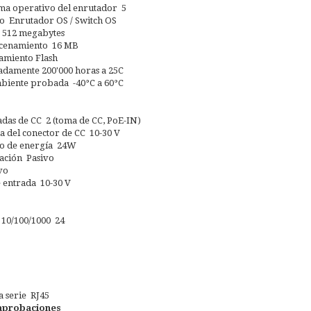
tema operativo del enrutador 5
o Enrutador OS / Switch OS
512 megabytes
cenamiento 16 MB
amiento Flash
amente 200'000 horas a 25C
iente probada -40°C a 60°C
das de CC 2 (toma de CC, PoE-IN)
da del conector de CC 10-30 V
 de energía 24W
ación Pasivo
vo
e entrada 10-30 V
 10/100/1000 24
a serie RJ45
 aprobaciones