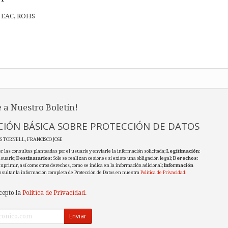
, EAC, ROHS
 a Nuestro Boletín!
IÓN BÁSICA SOBRE PROTECCIÓN DE DATOS
ES TORNELL, FRANCISCO JOSE
r las consultas planteadas por el usuario y enviarle la información solicitada;
Legitimación
:
usuario;
Destinatarios
: Solo se realizan cesiones si existe una obligación legal;
Derechos
:
 suprimir, así como otros derechos, como se indica en la información adicional;
Información
nsultar la información completa de Protección de Datos en nuestra
Política de Privacidad
.
cepto la
Política de Privacidad
.
Enviar