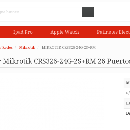
Ipad Pro
Apple Watch
Patinetes Elect
/ Redes
Mikrotik
MIKROTIK CRS326-24G-2S+RM
 Mikrotik CRS326-24G-2S+RM 26 Puertos/
M
P/
E
Di