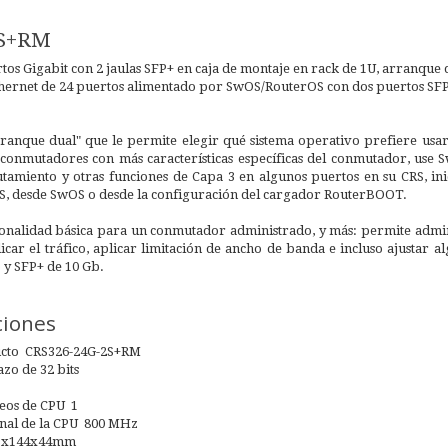
2S+RM
os Gigabit con 2 jaulas SFP+ en caja de montaje en rack de 1U, arranque
ernet de 24 puertos alimentado por SwOS/RouterOS con dos puertos SFP+,
rranque dual" que le permite elegir qué sistema operativo prefiere usa
 conmutadores con más características específicas del conmutador, use 
tamiento y otras funciones de Capa 3 en algunos puertos en su CRS, ini
S, desde SwOS o desde la configuración del cargador RouterBOOT.
ionalidad básica para un conmutador administrado, y más: permite admini
car el tráfico, aplicar limitación de ancho de banda e incluso ajustar
 y SFP+ de 10 Gb.
ciones
ucto CRS326-24G-2S+RM
zo de 32 bits
eos de CPU 1
nal de la CPU 800 MHz
43x144x44mm