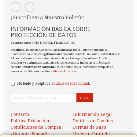
¡Suscríbete a Nuestro Boletín!
INFORMACIÓN BÁSICA SOBRE
PROTECCIÓN DE DATOS
Responsable
: RIVES TORNELL, FRANCISCO JOSE
Finalidad
: Responder las consultas planteadas por el usuario y enviarle la
información solicitada;
Legitimación
: Consentimiento del usuario;
Destinatarios
:
Solo se realizan cesiones si existe una obligación legal;
Derechos
: Acceder,
rectificar y suprimir, así como otros derechos, como se indica en la información
adicional;
Información Adicional
: Puede consultar la información completa de
Protección de Datos en nuestra
Política de Privacidad
.
He leído y acepto la
Política de Privacidad
.
Enviar
Contacto
Información Legal
Política Privacidad
Política de Cookies
Condiciones de Compra
Formas de Pago
¿Quienes Somos?
Un gran Patinete