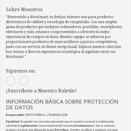
Sobre Nosotros
"Bienvenido a RiveSmart, tu destino número uno para productos
electrónicos de calidad y tecnología de vanguardia. Con una amplia
gama de productos que incluyen ordenadores, portátiles, smartphones,
televisores y más, estamos comprometidos a ofrecerte la mejor
experiencia de compra en línea. Nuestro equipo se esfuerza por
proporcionarte productos de marcas líderes a precios competitivos,
junto con un servicio al cliente excepcional. Explora nuestra colección
hoy mismo y lleva tu experiencia tecnológica al siguiente nivel con
RiveSmart."
Síguenos en:
¡Suscríbete a Nuestro Boletín!
INFORMACIÓN BÁSICA SOBRE PROTECCIÓN
DE DATOS
Responsable
: RIVES TORNELL, FRANCISCO JOSE
Finalidad
: Responder las consultas planteadas por el usuario y enviarle la información
solicitada;
Legitimación
: Consentimiento del usuario;
Destinatarios
: Solo se realizan
cesiones si existe una obligación legal;
Derechos
: Acceder, rectificar y suprimir, así como