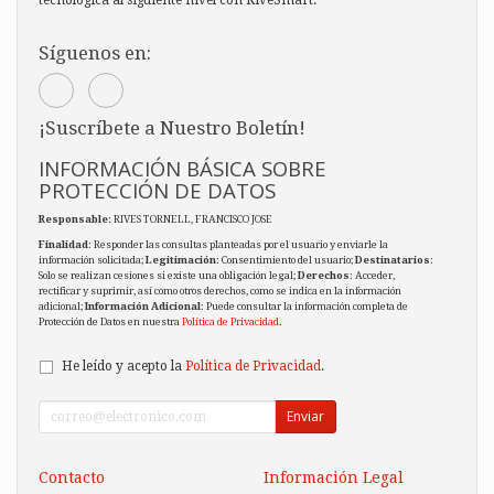
Síguenos en:
¡Suscríbete a Nuestro Boletín!
INFORMACIÓN BÁSICA SOBRE
PROTECCIÓN DE DATOS
Responsable
: RIVES TORNELL, FRANCISCO JOSE
Finalidad
: Responder las consultas planteadas por el usuario y enviarle la
información solicitada;
Legitimación
: Consentimiento del usuario;
Destinatarios
:
Solo se realizan cesiones si existe una obligación legal;
Derechos
: Acceder,
rectificar y suprimir, así como otros derechos, como se indica en la información
adicional;
Información Adicional
: Puede consultar la información completa de
Protección de Datos en nuestra
Política de Privacidad
.
He leído y acepto la
Política de Privacidad
.
Enviar
Contacto
Información Legal