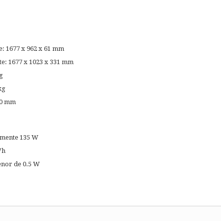
s
e: 1677 x 962 x 61 mm
e: 1677 x 1023 x 331 mm
g
kg
00 mm
mente 135 W
Wh
nor de 0.5 W