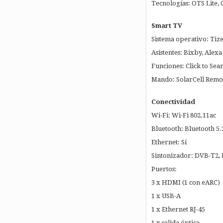
Tecnologías: OTS Lite
Smart TV
Sistema operativo: Tiz
Asistentes: Bixby, Alexa
Funciones: Click to Se
Mando: SolarCell Remo
Conectividad
Wi-Fi: Wi-Fi 802.11ac
Bluetooth: Bluetooth 5.
Ethernet: Sí
Sintonizador: DVB-T2, 
Puertos:
3 x HDMI (1 con eARC)
1 x USB-A
1 x Ethernet RJ-45
1 x salida óptica