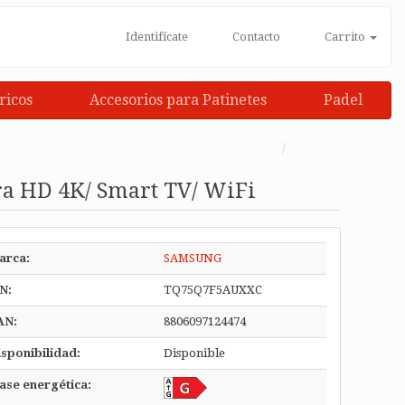
Identifícate
Contacto
Carrito
ricos
Accesorios para Patinetes
Padel
a HD 4K/ Smart TV/ WiFi
arca:
SAMSUNG
N:
TQ75Q7F5AUXXC
AN:
8806097124474
sponibilidad:
Disponible
ase energética: