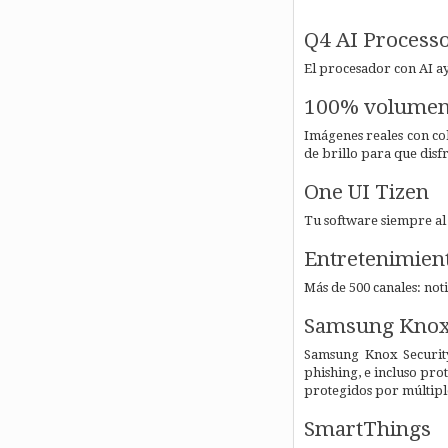
Q4 AI Process
El procesador con AI ay
100% volumen 
Imágenes reales con col
de brillo para que disf
One UI Tizen
Tu software siempre al d
Entretenimient
Más de 500 canales: noti
Samsung Knox 
Samsung Knox Security
phishing, e incluso pro
protegidos por múltipl
SmartThings