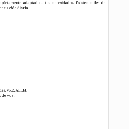
pletamente adaptado a tus necesidades. Existen miles de
r tu vida diaria.
des, VRR, ALLM.
s de voz.