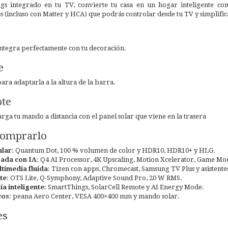
s integrado en tu TV, convierte tu casa en un hogar inteligente com
s (incluso con Matter y HCA) que podrás controlar desde tu TV y simplifica
integra perfectamente con tu decoración.
e
ara adaptarla a la altura de la barra.
ote
carga tu mando a distancia con el panel solar que viene en la trasera
comprarlo
ular
: Quantum Dot, 100 % volumen de color y HDR10, HDR10+ y HLG.
ada con IA
: Q4 AI Processor, 4K Upscaling, Motion Xcelerator, Game Mo
timedia fluida
: Tizen con apps, Chromecast, Samsung TV Plus y asistente
te
: OTS Lite, Q-Symphony, Adaptive Sound Pro, 20 W RMS.
ía inteligente
: SmartThings, SolarCell Remote y AI Energy Mode.
cos
: peana Aero Center, VESA 400×400 mm y mando solar.
es