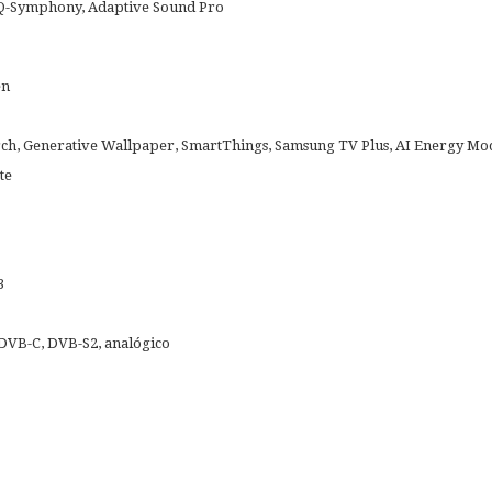
, Q-Symphony, Adaptive Sound Pro
en
arch, Generative Wallpaper, SmartThings, Samsung TV Plus, AI Energy Mo
te
3
DVB-C, DVB-S2, analógico