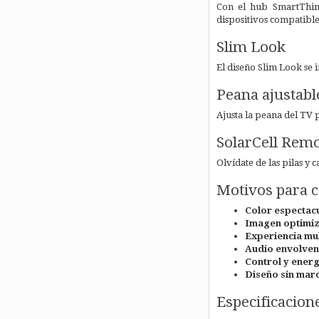
Con el hub SmartThing
dispositivos compatible
Slim Look
El diseño Slim Look se 
Peana ajustabl
Ajusta la peana del TV p
SolarCell Rem
Olvídate de las pilas y 
Motivos para 
Color espectac
Imagen optimiz
Experiencia mul
Audio envolven
Control y energ
Diseño sin mar
Especificacion