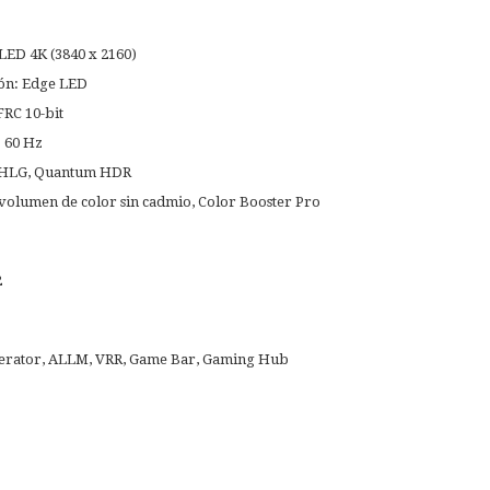
LED 4K (3840 x 2160)
ión: Edge LED
FRC 10-bit
: 60 Hz
 HLG, Quantum HDR
volumen de color sin cadmio, Color Booster Pro
2
lerator, ALLM, VRR, Game Bar, Gaming Hub