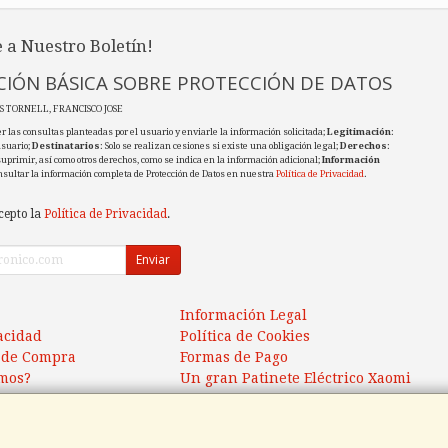
 a Nuestro Boletín!
IÓN BÁSICA SOBRE PROTECCIÓN DE DATOS
ES TORNELL, FRANCISCO JOSE
r las consultas planteadas por el usuario y enviarle la información solicitada;
Legitimación
:
usuario;
Destinatarios
: Solo se realizan cesiones si existe una obligación legal;
Derechos
:
 suprimir, así como otros derechos, como se indica en la información adicional;
Información
nsultar la información completa de Protección de Datos en nuestra
Política de Privacidad
.
cepto la
Política de Privacidad
.
Enviar
Información Legal
vacidad
Política de Cookies
 de Compra
Formas de Pago
mos?
Un gran Patinete Eléctrico Xaomi
Scooter 5