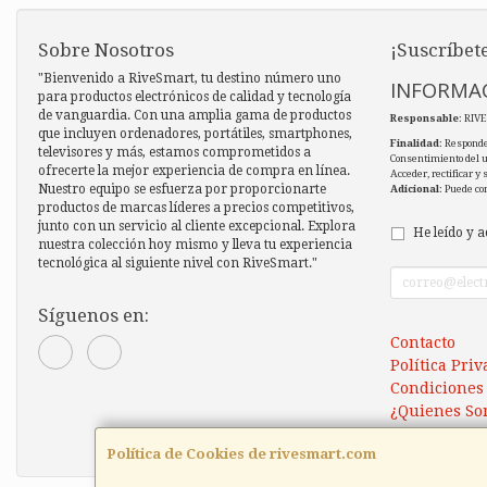
Sobre Nosotros
¡Suscríbete
"Bienvenido a RiveSmart, tu destino número uno
INFORMAC
para productos electrónicos de calidad y tecnología
de vanguardia. Con una amplia gama de productos
Responsable
: RIV
que incluyen ordenadores, portátiles, smartphones,
Finalidad
: Responde
televisores y más, estamos comprometidos a
Consentimiento del 
ofrecerte la mejor experiencia de compra en línea.
Acceder, rectificar y
Nuestro equipo se esfuerza por proporcionarte
Adicional
: Puede co
productos de marcas líderes a precios competitivos,
junto con un servicio al cliente excepcional. Explora
He leído y a
nuestra colección hoy mismo y lleva tu experiencia
tecnológica al siguiente nivel con RiveSmart."
Síguenos en:
Contacto
Política Pri
Condiciones
¿Quienes So
Política de Cookies de rivesmart.com