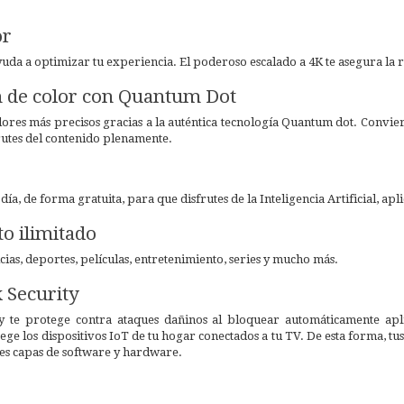
or
uda a optimizar tu experiencia. El poderoso escalado a 4K te asegura la 
de color con Quantum Dot
ores más precisos gracias a la auténtica tecnología Quantum dot. Conviert
rutes del contenido plenamente.
ía, de forma gratuita, para que disfrutes de la Inteligencia Artificial, ap
o ilimitado
cias, deportes, películas, entretenimiento, series y mucho más.
Security
 te protege contra ataques dañinos al bloquear automáticamente aplica
tege los dispositivos IoT de tu hogar conectados a tu TV. De esta forma, tu
es capas de software y hardware.