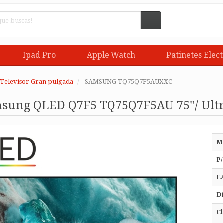
Ipad Pro
Apple Watch
Patinetes Elect
Televisor Gran pulgada
SAMSUNG TQ75Q7F5AUXXC
msung QLED Q7F5 TQ75Q7F5AU 75"/ Ultr
M
P/
E
Di
Cl