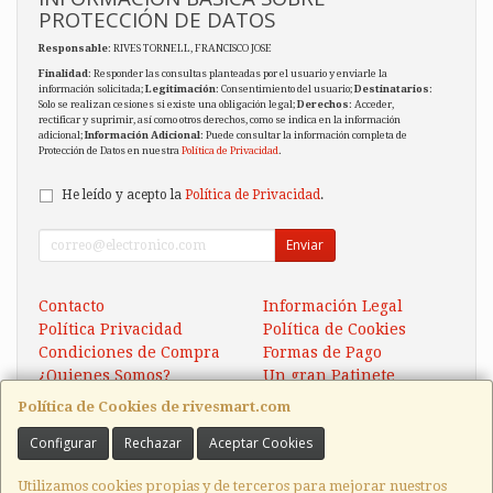
PROTECCIÓN DE DATOS
Responsable
: RIVES TORNELL, FRANCISCO JOSE
Finalidad
: Responder las consultas planteadas por el usuario y enviarle la
información solicitada;
Legitimación
: Consentimiento del usuario;
Destinatarios
:
Solo se realizan cesiones si existe una obligación legal;
Derechos
: Acceder,
rectificar y suprimir, así como otros derechos, como se indica en la información
adicional;
Información Adicional
: Puede consultar la información completa de
Protección de Datos en nuestra
Política de Privacidad
.
He leído y acepto la
Política de Privacidad
.
Enviar
Contacto
Información Legal
Política Privacidad
Política de Cookies
Condiciones de Compra
Formas de Pago
¿Quienes Somos?
Un gran Patinete
Eléctrico Xaomi Scooter 5
Política de Cookies de rivesmart.com
Configurar
Rechazar
Aceptar Cookies
Contacto
tienda@rivesmart.com
Utilizamos cookies propias y de terceros para mejorar nuestros