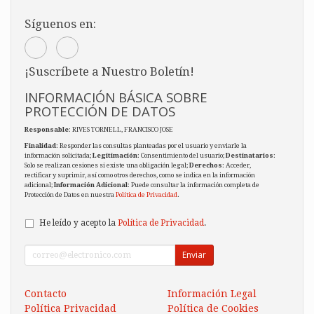
Síguenos en:
¡Suscríbete a Nuestro Boletín!
INFORMACIÓN BÁSICA SOBRE
PROTECCIÓN DE DATOS
Responsable
: RIVES TORNELL, FRANCISCO JOSE
Finalidad
: Responder las consultas planteadas por el usuario y enviarle la
información solicitada;
Legitimación
: Consentimiento del usuario;
Destinatarios
:
Solo se realizan cesiones si existe una obligación legal;
Derechos
: Acceder,
rectificar y suprimir, así como otros derechos, como se indica en la información
adicional;
Información Adicional
: Puede consultar la información completa de
Protección de Datos en nuestra
Política de Privacidad
.
He leído y acepto la
Política de Privacidad
.
Enviar
Contacto
Información Legal
Política Privacidad
Política de Cookies