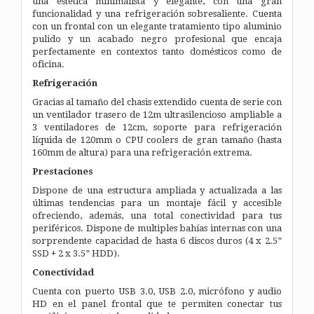
una estética minimalista y elegante, con una gran
funcionalidad y una refrigeración sobresaliente. Cuenta
con un frontal con un elegante tratamiento tipo aluminio
pulido y un acabado negro profesional que encaja
perfectamente en contextos tanto domésticos como de
oficina.
Refrigeración
Gracias al tamaño del chasis extendido cuenta de serie con
un ventilador trasero de 12m ultrasilencioso ampliable a
3 ventiladores de 12cm, soporte para refrigeración
líquida de 120mm o CPU coolers de gran tamaño (hasta
160mm de altura) para una refrigeración extrema.
Prestaciones
Dispone de una estructura ampliada y actualizada a las
últimas tendencias para un montaje fácil y accesible
ofreciendo, además, una total conectividad para tus
periféricos. Dispone de multiples bahías internas con una
sorprendente capacidad de hasta 6 discos duros (4 x 2.5”
SSD + 2 x 3.5” HDD).
Conectividad
Cuenta con puerto USB 3.0, USB 2.0, micrófono y audio
HD en el panel frontal que te permiten conectar tus