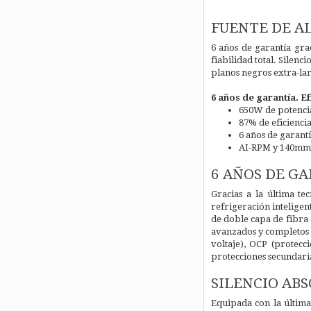
FUENTE DE A
6 años de garantía gra
fiabilidad total. Silen
planos negros extra-lar
6 años de garantía. Ef
650W de potenci
87% de eficienci
6 años de garant
AI-RPM y 140m
6 AÑOS DE GA
Gracias a la última t
refrigeración intelige
de doble capa de fibra 
avanzados y completos s
voltaje), OCP (protecc
protecciones secundaria
SILENCIO ABS
Equipada con la última