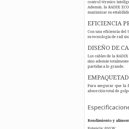
control térmico inteli
Además, la RADIX ECO 
maximizar su estabilida
EFICIENCIA 
Con una eficiencia del 
su tecnología de raíl ú
DISEÑO DE C
Los cables de la RADIX
sino además totalmente 
partidas a lo grande.
EMPAQUETADO
Para asegurar que la 
absorción total de golp
Especificacion
Rendimiento y alimen
Potencia: 650 W