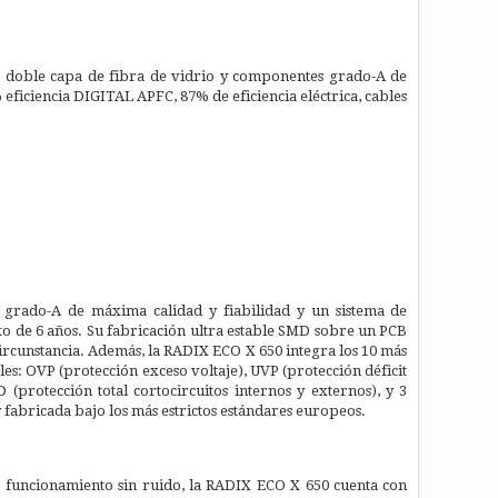
de doble capa de fibra de vidrio y componentes grado-A de
eficiencia DIGITAL APFC, 87% de eficiencia eléctrica, cables
s grado-A de máxima calidad y fiabilidad y un sistema de
to de 6 años. Su fabricación ultra estable SMD sobre un PCB
ircunstancia. Además, la RADIX ECO X 650 integra los 10 más
es: OVP (protección exceso voltaje), UVP (protección déficit
(protección total cortocircuitos internos y externos), y 3
fabricada bajo los más estrictos estándares europeos.
n funcionamiento sin ruido, la RADIX ECO X 650 cuenta con