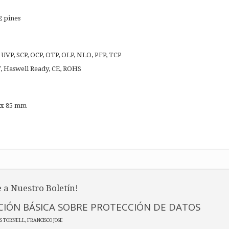
2 pines
 UVP, SCP, OCP, OTP, OLP, NLO, PFP, TCP
V, Haswell Ready, CE, ROHS
 x 85 mm
 a Nuestro Boletín!
IÓN BÁSICA SOBRE PROTECCIÓN DE DATOS
ES TORNELL, FRANCISCO JOSE