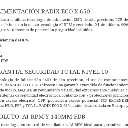
LIMENTACIÓN RADIX ECO X 650
cias a la última tecnología de fabricación SMD de alta precisión, PCB 
cio máximo con la nueva tecnología AI-RPM y ventilador XL de 140mm. 99% 
gos y 10 sistemas de protección y seguridad incluidos.
iciencia del 87%
a
a
ía
m FDB
RANTIA. SEGURIDAD TOTAL NIVEL 10
ecnología de fabricación SMD de alta precisión, el uso de componente
nte, las RADIX ECO X 650 ofrecen una garantía extendida de funcionamien
de vidrio, asegura un rendimiento y fiabilidad extremos ante cualquier c
istemas de seguridad electrónicos, contando con 7 protecciones principal
ión exceso eléctrico), OPP (protección exceso potencia), SCP EXTENDED 
s: NLO, PFP y TCP. La RADIX ECO X 650 ha sido desarrollada en Europa y 
OLUTO. AI-RPM Y 140MM FDB.
 tecnología en control de ventiladores AI-RPM ideal para garantizar u