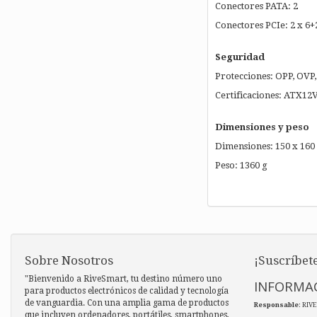
Conectores PATA: 2
Conectores PCIe: 2 x 6+
Seguridad
Protecciones: OPP, OVP,
Certificaciones: ATX12
Dimensiones y peso
Dimensiones: 150 x 160
Peso: 1360 g
Sobre Nosotros
¡Suscríbete
"Bienvenido a RiveSmart, tu destino número uno
INFORMAC
para productos electrónicos de calidad y tecnología
de vanguardia. Con una amplia gama de productos
Responsable
: RIV
que incluyen ordenadores, portátiles, smartphones,