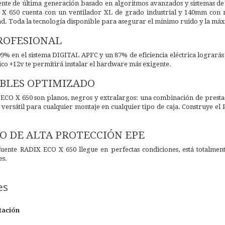
gente de última generación basado en algoritmos avanzados y sistemas de
X 650 cuenta con un ventilador XL de grado industrial y 140mm con 
d. Toda la tecnología disponible para asegurar el mínimo ruido y la máx
PROFESIONAL
99% en el sistema DIGITAL APFC y un 87% de eficiencia eléctrica lograrás
nico +12v te permitirá instalar el hardware más exigente.
ABLES OPTIMIZADO
 ECO X 650 son planos, negros y extralargos: una combinación de prestac
versátil para cualquier montaje en cualquier tipo de caja. Construye el 
 DE ALTA PROTECCIÓN EPE
fuente RADIX ECO X 650 llegue en perfectas condiciones, está totalme
es.
es
tación