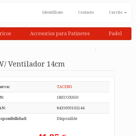
Identifícate
Contacto
Carrito
ricos
Accesorios para Patinetes
Padel
W/ Ventilador 14cm
arca:
TACENS
N:
1RECOX650
AN:
8435693102144
sponibilidad:
Disponible