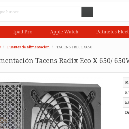
Ipad Pro
Apple Watch
Patinetes Elect
s
Fuentes de alimentacion
TACENS 1RECOX650
imentación Tacens Radix Eco X 650/ 650
M
P/
E
Di