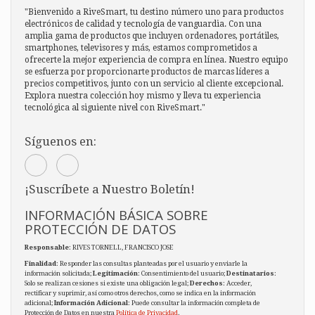
"Bienvenido a RiveSmart, tu destino número uno para productos
electrónicos de calidad y tecnología de vanguardia. Con una
amplia gama de productos que incluyen ordenadores, portátiles,
smartphones, televisores y más, estamos comprometidos a
ofrecerte la mejor experiencia de compra en línea. Nuestro equipo
se esfuerza por proporcionarte productos de marcas líderes a
precios competitivos, junto con un servicio al cliente excepcional.
Explora nuestra colección hoy mismo y lleva tu experiencia
tecnológica al siguiente nivel con RiveSmart."
Síguenos en:
¡Suscríbete a Nuestro Boletín!
INFORMACIÓN BÁSICA SOBRE
PROTECCIÓN DE DATOS
Responsable
: RIVES TORNELL, FRANCISCO JOSE
Finalidad
: Responder las consultas planteadas por el usuario y enviarle la
información solicitada;
Legitimación
: Consentimiento del usuario;
Destinatarios
:
Solo se realizan cesiones si existe una obligación legal;
Derechos
: Acceder,
rectificar y suprimir, así como otros derechos, como se indica en la información
adicional;
Información Adicional
: Puede consultar la información completa de
Protección de Datos en nuestra
Política de Privacidad
.