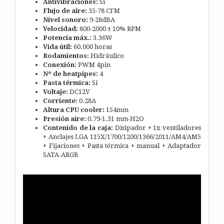
Antivibraciones:
Sí
Flujo de aire:
35-78 CFM
Nivel sonoro:
9-28dBA
Velocidad:
800-2000 ± 10% RPM
Potencia máx.:
3.36W
Vida útil:
60.000 horas
Rodamientos:
Hidráulico
Conexión:
PWM 4pin
Nº de heatpipes:
4
Pasta térmica:
Sí
Voltaje:
DC12V
Corriente:
0.28A
Altura CPU cooler:
154mm
Presión aire:
0.79-1.31 mm-H2O
Contenido de la caja:
Disipador + 1x ventiladores
+ Anclajes LGA 115X/1700/1200/1366/2011/AM4/AM5
+ Fijaciones + Pasta térmica + manual + Adaptador
SATA-ARGB