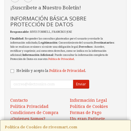
¡Suscríbete a Nuestro Boletín!
INFORMACIÓN BÁSICA SOBRE
PROTECCIÓN DE DATOS
Responsable
: RIVES TORNELL, FRANCISCO JOSE
Finalidad
: Responder las consultas planteadas por el usuario y enviarle la
información solicitada;
Legitimación
: Consentimiento del usuario;
Destinatarios
:
Solo se realizan cesiones si existe una obligación legal;
Derechos
: Acceder,
rectificar y suprimir, así como otros derechos, como se indica en la información
adicional;
Información Adicional
: Puede consultar la información completa de
Protección de Datos en nuestra
Política de Privacidad
.
He leído y acepto la
Política de Privacidad
.
Enviar
Contacto
Información Legal
Política Privacidad
Política de Cookies
Condiciones de Compra
Formas de Pago
¿Quienes Somos?
Un gran Patinete
Eléctrico Xaomi Scooter 5
Política de Cookies de rivesmart.com