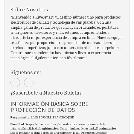
Sobre Nosotros
"Bienvenido a RiveSmart, tu destino número uno para productos
electrónicos de calidad y tecnología de vanguardia. Con una
amplia gama de productos que incluyen ordenadores, portátiles,
smartphones, televisores y más, estamos comprometidos a
ofrecerte la mejor experiencia de compra en línea. Nuestro equipo
se esfuerza por proporcionarte productos de marcas líderes a
precios competitivos, junto con un servicio al cliente excepcional.
Explora nuestra colección hoy mismo y lleva tu experiencia
tecnológica al siguiente nivel con RiveSmart."
Síguenos en:
¡Suscríbete a Nuestro Boletín!
INFORMACIÓN BÁSICA SOBRE
PROTECCIÓN DE DATOS
Responsable
: RIVES TORNELL, FRANCISCO JOSE
Finalidad
: Responder las consultas planteadas por el usuario y enviarle la
información solicitada;
Legitimación
: Consentimiento del usuario;
Destinatarios
:
Solo se realizan cesiones si existe una obligación legal;
Derechos
: Acceder,