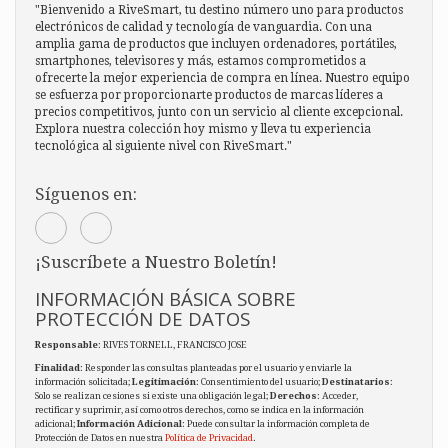
"Bienvenido a RiveSmart, tu destino número uno para productos
electrónicos de calidad y tecnología de vanguardia. Con una
amplia gama de productos que incluyen ordenadores, portátiles,
smartphones, televisores y más, estamos comprometidos a
ofrecerte la mejor experiencia de compra en línea. Nuestro equipo
se esfuerza por proporcionarte productos de marcas líderes a
precios competitivos, junto con un servicio al cliente excepcional.
Explora nuestra colección hoy mismo y lleva tu experiencia
tecnológica al siguiente nivel con RiveSmart."
Síguenos en:
¡Suscríbete a Nuestro Boletín!
INFORMACIÓN BÁSICA SOBRE
PROTECCIÓN DE DATOS
Responsable
: RIVES TORNELL, FRANCISCO JOSE
Finalidad
: Responder las consultas planteadas por el usuario y enviarle la
información solicitada;
Legitimación
: Consentimiento del usuario;
Destinatarios
:
Solo se realizan cesiones si existe una obligación legal;
Derechos
: Acceder,
rectificar y suprimir, así como otros derechos, como se indica en la información
adicional;
Información Adicional
: Puede consultar la información completa de
Protección de Datos en nuestra
Política de Privacidad
.