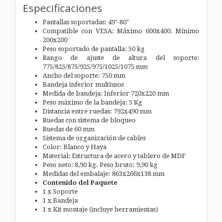
Especificaciones
Pantallas soportadas: 49"-80"
Compatible con VESA: Máximo 600x400. Mínimo
200x200
Peso soportado de pantalla: 50 kg
Rango de ajuste de altura del soporte:
775/825/875/925/975/1025/1075 mm
Ancho del soporte: 750 mm
Bandeja inferior multiusos
Medida de bandeja: Inferior 720x220 mm
Peso máximo de la bandeja: 5 Kg
Distancia entre ruedas: 792x490 mm
Ruedas con sistema de bloqueo
Ruedas de 60 mm
Sistema de organización de cables
Color: Blanco y Haya
Material: Estructura de acero y tablero de MDF
Peso neto: 8,90 kg. Peso bruto: 9,90 kg
Medidas del embalaje: 863x266x138 mm
Contenido del Paquete
1 x Soporte
1 x Bandeja
1 x Kit montaje (incluye herramientas)